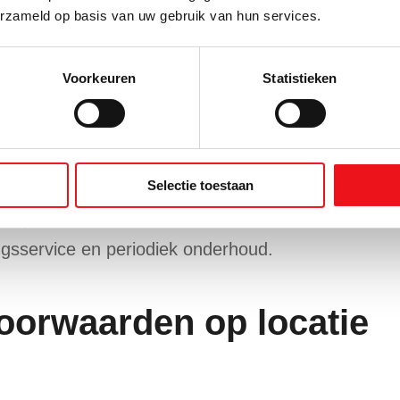
reproduceerbare resultaten. Voor ARBO/laserklasse
erzameld op basis van uw gebruik van hun services.
ieden we
Veiligheidsmeting en training voor laserlas
Voorkeuren
Statistieken
ntatie en nazorg
eaccordeerde lasproeven, parameterbladen,
Selectie toestaan
kplekinstructie. We plannen desgewenst een follo
 en processen aan te scherpen. Onze technische d
ingsservice en periodiek onderhoud.
oorwaarden op locatie