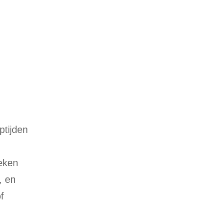
ptijden
eken
, en
f