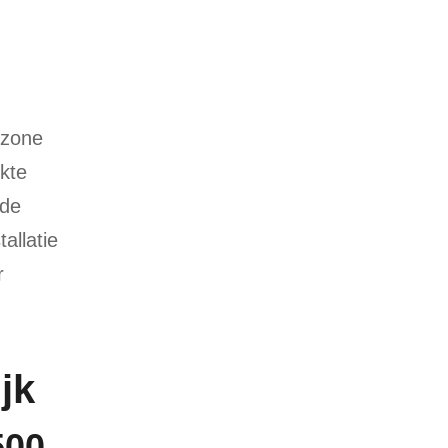
kzone
kte
nde
allatie
r
jk
500