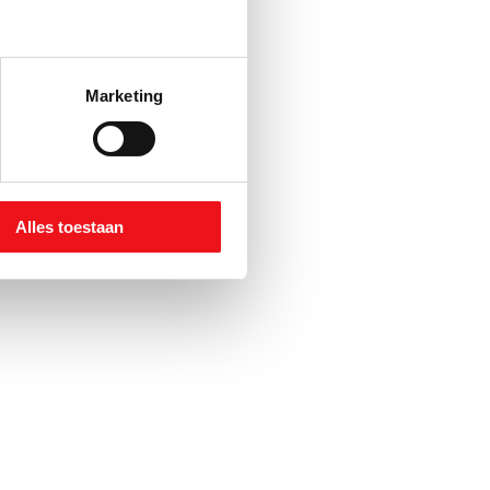
-
sen
.
Marketing
Alles toestaan
w-up
ienst