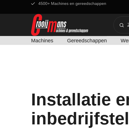
4500+ Machines en gereedschappen
Machines
Gereedschappen
Wer
Installatie e
inbedrijfste