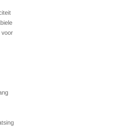
teit
biele
 voor
gang
tsing