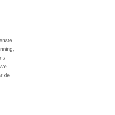
enste
anning,
ons
 We
r de