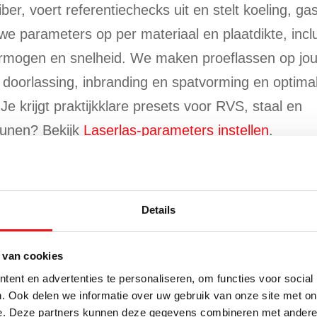
ber, voert referentiechecks uit en stelt koeling, ga
 parameters op per materiaal en plaatdikte, inclu
 vermogen en snelheid. We maken proeflassen op jo
 doorlassing, inbranding en spatvorming en optima
 Je krijgt praktijkklare presets voor RVS, staal en
etunen? Bekijk
Laserlas-parameters instellen
.
n veiligheidstraining
Details
 met focus op veiligheid bij laserklasse 4,
tische laskennis. Onderwerpen zijn onder meer st
 van cookies
raadaanvoer, schoon en consistent lassen,
Fouten
ent en advertenties te personaliseren, om functies voor social
. Ook delen we informatie over uw gebruik van onze site met on
en dagelijks onderhoud. Na de instructie kan je t
e. Deze partners kunnen deze gegevens combineren met andere i