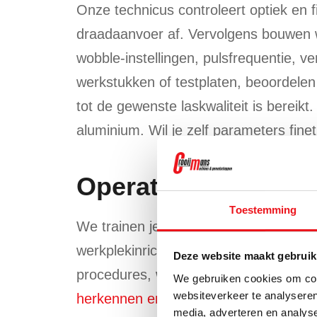
Onze technicus controleert optiek en fi
draadaanvoer af. Vervolgens bouwen we
wobble-instellingen, pulsfrequentie,
werkstukken of testplaten, beoordelen
tot de gewenste laskwaliteit is bereikt.
aluminium. Wil je zelf parameters fin
Operatorinstructie e
Toestemming
We trainen je operators aan de machine
werkplekinrichting, PBM-keuze en prak
Deze website maakt gebruik
procedures, wisselen van nozzle en d
We gebruiken cookies om cont
websiteverkeer te analyseren
herkennen en oplossen bij laserlassen
media, adverteren en analys