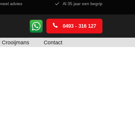
oneel advies
Al 35 jaar een begrip
0493 - 316 127
 Crooijmans
Contact