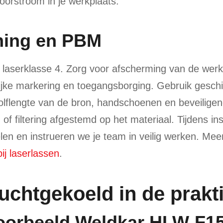
oorstroom in je werkplaats.
rming en PBM
r laserklasse 4. Zorg voor afscherming van de wer
ijke markering en toegangsborging. Gebruik geschi
 golflengte van de bron, handschoenen en beveilige
 of filtering afgestemd op het materiaal. Tijdens inst
len en instrueren we je team in veilig werken. Mee
bij laserlassen
.
uchtgekoeld in de prakti
voorbeeld Weldkar HLW-F1