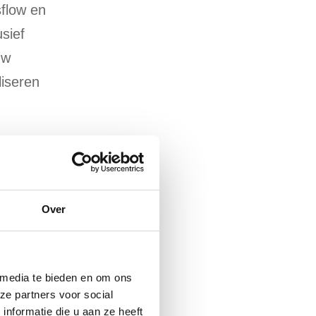
sflow en
sief
uw
liseren
Over
art-stop
 media te bieden en om ons
ze partners voor social
eam
nformatie die u aan ze heeft