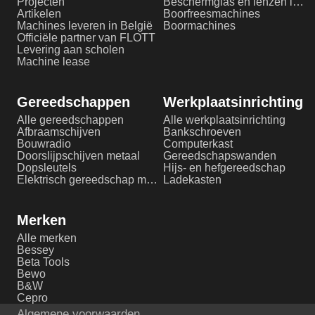
Projecten
Beschermglas en lenzen laserlassen
Artikelen
Boorfreesmachines
Machines leveren in België
Boormachines
Officiële partner van FLOTT
Levering aan scholen
Machine lease
Gereedschappen
Werkplaatsinrichting
Alle gereedschappen
Alle werkplaatsinrichting
Afbraamschijven
Bankschroeven
Bouwradio
Computerkast
Doorslijpschijven metaal
Gereedschapswanden
Dopsleutels
Hijs- en hefgereedschap
Elektrisch gereedschap metaalbewerking
Ladekasten
Merken
Alle merken
Bessey
Beta Tools
Bewo
B&W
Cepro
Algemene voorwaarden