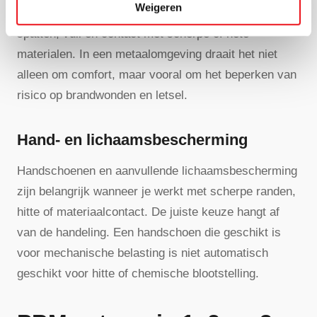
Weigeren
om huid en lichaam te beschermen tegen hitte,
spatten, vuil en contact met scherpe of hete
materialen. In een metaalomgeving draait het niet
alleen om comfort, maar vooral om het beperken van
risico op brandwonden en letsel.
Hand- en lichaamsbescherming
Handschoenen en aanvullende lichaamsbescherming
zijn belangrijk wanneer je werkt met scherpe randen,
hitte of materiaalcontact. De juiste keuze hangt af
van de handeling. Een handschoen die geschikt is
voor mechanische belasting is niet automatisch
geschikt voor hitte of chemische blootstelling.