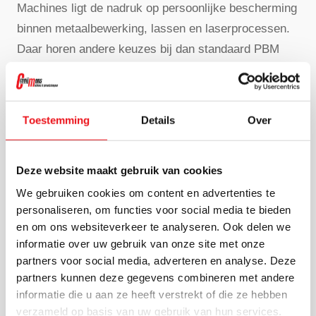
Machines ligt de nadruk op persoonlijke bescherming
binnen metaalbewerking, lassen en laserprocessen.
Daar horen andere keuzes bij dan standaard PBM
bouw of algemene beschermingsmiddelen bouw.
Oog- en gelaatsbescherming
Toestemming
Details
Over
Bij laserlassen en verwante metaalbewerkingen is
oogbescherming cruciaal. Directe en indirecte
Deze website maakt gebruik van cookies
straling, fel licht, vonken en rondvliegende deeltjes
We gebruiken cookies om content en advertenties te
kunnen ernstig letsel veroorzaken. Een gewone
personaliseren, om functies voor social media te bieden
en om ons websiteverkeer te analyseren. Ook delen we
veiligheidsbril PBM is daarom lang niet altijd
informatie over uw gebruik van onze site met onze
voldoende. In veel situaties is een gespecialiseerde
partners voor social media, adverteren en analyse. Deze
lashelm of aanvullende gelaatsbescherming nodig,
partners kunnen deze gegevens combineren met andere
zoals specifieke
laserbrillen voor laserlassen
.
informatie die u aan ze heeft verstrekt of die ze hebben
verzameld op basis van uw gebruik van hun services.