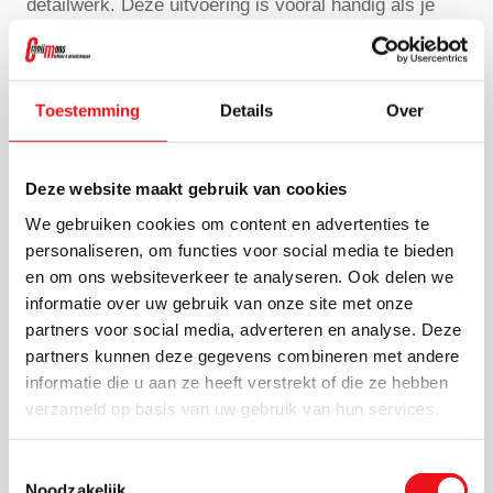
detailwerk. Deze uitvoering is vooral handig als je
niet met aangedreven gereedschap wilt werken of
plaatselijk vuil en roest wilt verwijderen.
Toestemming
Details
Over
Roterende staalborstels
Een roterende staalborstel is bedoeld voor montage
Deze website maakt gebruik van cookies
op een machine. Hieronder vallen onder meer een
We gebruiken cookies om content en advertenties te
personaliseren, om functies voor social media te bieden
staalborstelwiel, staalborstelcup, staalborstelschijf en
en om ons websiteverkeer te analyseren. Ook delen we
ronde staalborstels. Deze uitvoeringen zijn geschikt
informatie over uw gebruik van onze site met onze
wanneer je sneller wilt werken of een gelijkmatiger
partners voor social media, adverteren en analyse. Deze
resultaat nodig hebt. Zoek je op roterende
partners kunnen deze gegevens combineren met andere
staalborstels, staalborstel roterend of staalborstel
informatie die u aan ze heeft verstrekt of die ze hebben
verzameld op basis van uw gebruik van hun services.
wiel, dan kom je meestal uit bij deze categorie.
Toestemmingsselectie
Kom-, wiel- en ronde borstels
Noodzakelijk