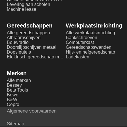
Levering aan scholen
Machine lease
Gereedschappen
Werkplaatsinrichting
Alle gereedschappen
Alle werkplaatsinrichting
Afbraamschijven
Bankschroeven
Bouwradio
Computerkast
Doorslijpschijven metaal
Gereedschapswanden
Dopsleutels
Hijs- en hefgereedschap
Elektrisch gereedschap metaalbewerking
Ladekasten
Merken
Alle merken
Bessey
Beta Tools
Bewo
B&W
Cepro
Algemene voorwaarden
Sitemap