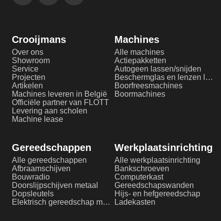
Crooijmans
Machines
Over ons
Alle machines
Showroom
Actiepakketten
Service
Autogeen lassen/snijden
Projecten
Beschermglas en lenzen laserlassen
Artikelen
Boorfreesmachines
Machines leveren in België
Boormachines
Officiële partner van FLOTT
Levering aan scholen
Machine lease
Gereedschappen
Werkplaatsinrichting
Alle gereedschappen
Alle werkplaatsinrichting
Afbraamschijven
Bankschroeven
Bouwradio
Computerkast
Doorslijpschijven metaal
Gereedschapswanden
Dopsleutels
Hijs- en hefgereedschap
Elektrisch gereedschap metaalbewerking
Ladekasten