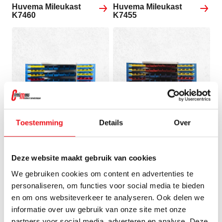
Huvema Mileukast
Huvema Mileukast
K7460
K7455
Toestemming
Details
Over
Deze website maakt gebruik van cookies
Huvema Materiaalkast
Huvema Materiaalkast
We gebruiken cookies om content en advertenties te
K6911
K6906
personaliseren, om functies voor social media te bieden
en om ons websiteverkeer te analyseren. Ook delen we
informatie over uw gebruik van onze site met onze
partners voor social media, adverteren en analyse. Deze