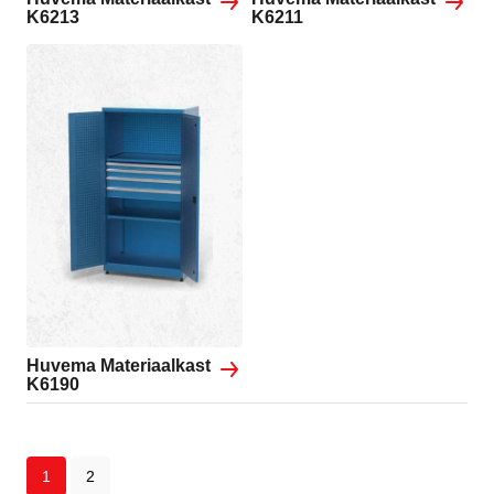
K6213
K6211
Huvema Materiaalkast
K6190
1
2