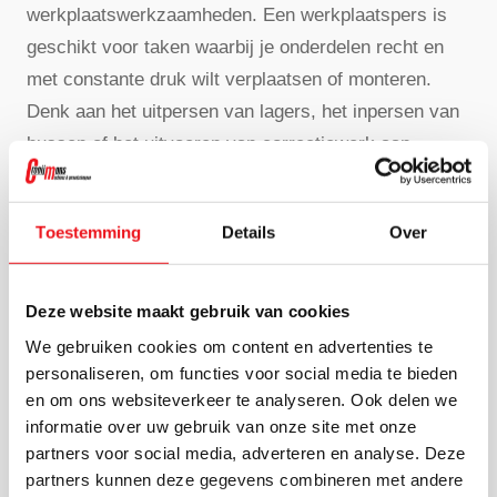
werkplaatswerkzaamheden. Een werkplaatspers is
geschikt voor taken waarbij je onderdelen recht en
met constante druk wilt verplaatsen of monteren.
Denk aan het uitpersen van lagers, het inpersen van
bussen of het uitvoeren van correctiewerk aan
onderdelen. Bekijk het overzicht met
werkplaatspersen en hydraulische persen
voor alle
Toestemming
Details
Over
opties.
Binnen het assortiment van Crooijmans vind je
Deze website maakt gebruik van cookies
hydraulische werkplaatspersen van onder meer
We gebruiken cookies om content en advertenties te
Compac en RHTC. Een praktische keuze is de
personaliseren, om functies voor social media te bieden
Compac werkplaatspers 20 ton
voor dagelijks
en om ons websiteverkeer te analyseren. Ook delen we
montage- en demontagewerk. Voor zwaardere
informatie over uw gebruik van onze site met onze
toepassingen is de
RHTC Profi Press hydro-
partners voor social media, adverteren en analyse. Deze
partners kunnen deze gegevens combineren met andere
elektrische werkplaatspers 100 ton
een krachtige