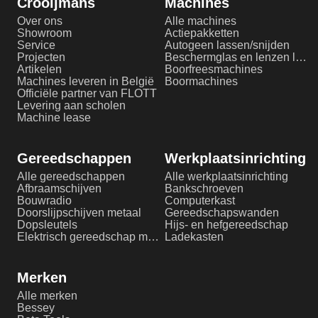
Crooijmans
Machines
Over ons
Alle machines
Showroom
Actiepakketten
Service
Autogeen lassen/snijden
Projecten
Beschermglas en lenzen laserlassen
Artikelen
Boorfreesmachines
Machines leveren in België
Boormachines
Officiële partner van FLOTT
Levering aan scholen
Machine lease
Gereedschappen
Werkplaatsinrichting
Alle gereedschappen
Alle werkplaatsinrichting
Afbraamschijven
Bankschroeven
Bouwradio
Computerkast
Doorslijpschijven metaal
Gereedschapswanden
Dopsleutels
Hijs- en hefgereedschap
Elektrisch gereedschap metaalbewerking
Ladekasten
Merken
Alle merken
Bessey