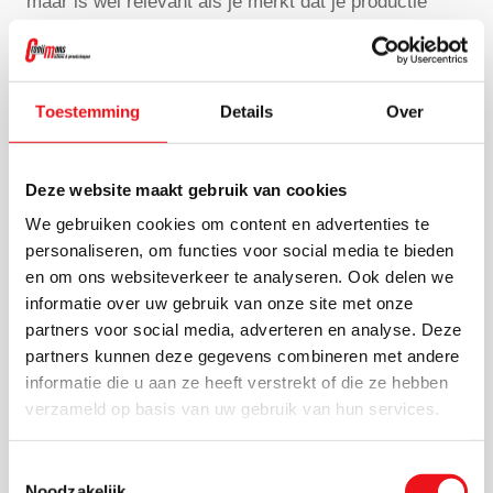
maar is wel relevant als je merkt dat je productie
opschaalt. Je houdt dan nog steeds grip op het
proces, maar werkt sneller en constanter bij grotere
volumes.
Toestemming
Details
Over
Waar let je op bij het
Deze website maakt gebruik van cookies
kopen van een
We gebruiken cookies om content en advertenties te
handbediende
personaliseren, om functies voor social media te bieden
en om ons websiteverkeer te analyseren. Ook delen we
metaallintzaag?
informatie over uw gebruik van onze site met onze
partners voor social media, adverteren en analyse. Deze
De concurrentie in Google behandelt vooral
partners kunnen deze gegevens combineren met andere
specificaties, capaciteit en machine-eigenschappen.
informatie die u aan ze heeft verstrekt of die ze hebben
Dat is terecht, want juist daar maak je in de praktijk
verzameld op basis van uw gebruik van hun services.
het verschil tussen een machine die goed voldoet en
Toestemmingsselectie
een machine die te licht of juist te zwaar is voor jouw
Noodzakelijk