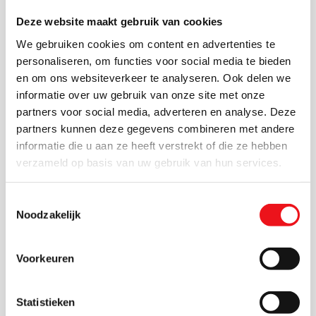
zowel repeterend ontbramen als het fijn slijpen van
Deze website maakt gebruik van cookies
gereedschap. De combinatie van krachtige motoren
We gebruiken cookies om content en advertenties te
en nauwkeurige steunaanslagen zorgt voor
personaliseren, om functies voor social media te bieden
herhaalbare resultaten, terwijl transparante
en om ons websiteverkeer te analyseren. Ook delen we
informatie over uw gebruik van onze site met onze
vonkenkappen en verstelbare werkstuksteunen het
partners voor social media, adverteren en analyse. Deze
zicht en de veiligheid vergroten. Afhankelijk van het
partners kunnen deze gegevens combineren met andere
model zijn er opties zoals rem, noodstop,
informatie die u aan ze heeft verstrekt of die ze hebben
afzuigaansluiting en onderstel, zodat je de machine
verzameld op basis van uw gebruik van hun services.
kunt afstemmen op jouw werkplek en Arbo-eisen. In
productieomgevingen bewijzen Flott dubbele
Toestemmingsselectie
Noodzakelijk
slijpmachines zich door hun betrouwbaarheid en
constante toerental onder belasting. In
Voorkeuren
onderhoudswerkplaatsen waarderen gebruikers
vooral de veelzijdigheid van steen-steen of steen-
borstel combinaties. Zoek je een investering die jaren
Statistieken