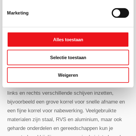
meegaat en weinig omkijken vraagt, dan biedt Flott
een solide basis met een lage total cost of
Marketing
ownership.
Toepassingen en
Alles toestaan
materialen
Selectie toestaan
Een Flott dubbele slijpmachine is ideaal voor
Weigeren
ontbramen, afronden, het aanzetten van snedes en
het vormgeven van kleine componenten. Je kunt
links en rechts verschillende schijven inzetten,
bijvoorbeeld een grove korrel voor snelle afname en
een fijne korrel voor nabewerking. Veelgebruikte
materialen zijn staal, RVS en aluminium, maar ook
geharde onderdelen en gereedschappen kun je