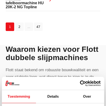
tafelboormachine HU
20K-2 NG Topline
1
2
...
47
Waarom kiezen voor Flott
dubbele slijpmachines
Flott staat bekend om robuuste bouwkwaliteit en een
zeer stabiele loop, wat direct terug te zien is in de
afwerking van je werkstukken. Door de stijve
behuizing en nauwkeurig gelagerde assen voel je
Toestemming
Details
Over
weinig vibraties en behoud je controle, ook bij langere
slijpcycli. Dat maakt de machines geschikt voor