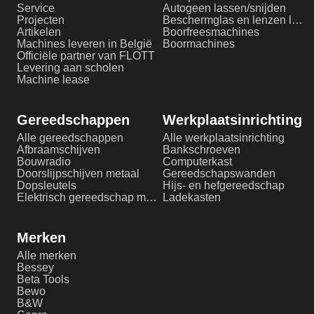
Service
Autogeen lassen/snijden
Projecten
Beschermglas en lenzen laserlassen
Artikelen
Boorfreesmachines
Machines leveren in België
Boormachines
Officiële partner van FLOTT
Levering aan scholen
Machine lease
Gereedschappen
Werkplaatsinrichting
Alle gereedschappen
Alle werkplaatsinrichting
Afbraamschijven
Bankschroeven
Bouwradio
Computerkast
Doorslijpschijven metaal
Gereedschapswanden
Dopsleutels
Hijs- en hefgereedschap
Elektrisch gereedschap metaalbewerking
Ladekasten
Merken
Alle merken
Bessey
Beta Tools
Bewo
B&W