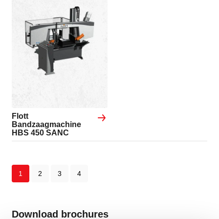
Flott
Bandzaagmachine
HBS 450 SANC
1
2
3
4
Download brochures