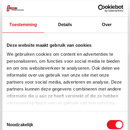
FLOTT bandzagen NL
FLOTT Plus Serie NL
Toestemming
Details
Over
Flott catalogus EN
Deze website maakt gebruik van cookies
We gebruiken cookies om content en advertenties te
Waarom kiezen voor Flott
personaliseren, om functies voor social media te bieden
ontbraammachines
en om ons websiteverkeer te analyseren. Ook delen we
informatie over uw gebruik van onze site met onze
partners voor social media, adverteren en analyse. Deze
Flott staat al decennia bekend om robuuste,
partners kunnen deze gegevens combineren met andere
nauwkeurige machines die dag in dag uit presteren.
informatie die u aan ze heeft verstrekt of die ze hebben
Een Flott ontbraammachine levert een egale
verzameld op basis van uw gebruik van hun services.
randafronding, verkort nabehandelingstijd en
verhoogt de veiligheid van je eindproduct. Bij
Toestemmingsselectie
Noodzakelijk
Crooijmans Machines profiteer je van praktijkgericht