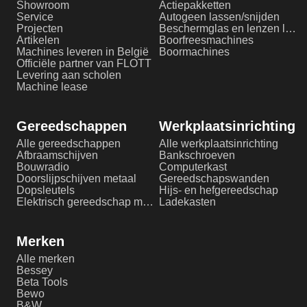
Showroom
Actiepakketten
Service
Autogeen lassen/snijden
Projecten
Beschermglas en lenzen laserlassen
Artikelen
Boorfreesmachines
Machines leveren in België
Boormachines
Officiële partner van FLOTT
Levering aan scholen
Machine lease
Gereedschappen
Werkplaatsinrichting
Alle gereedschappen
Alle werkplaatsinrichting
Afbraamschijven
Bankschroeven
Bouwradio
Computerkast
Doorslijpschijven metaal
Gereedschapswanden
Dopsleutels
Hijs- en hefgereedschap
Elektrisch gereedschap metaalbewerking
Ladekasten
Merken
Alle merken
Bessey
Beta Tools
Bewo
B&W