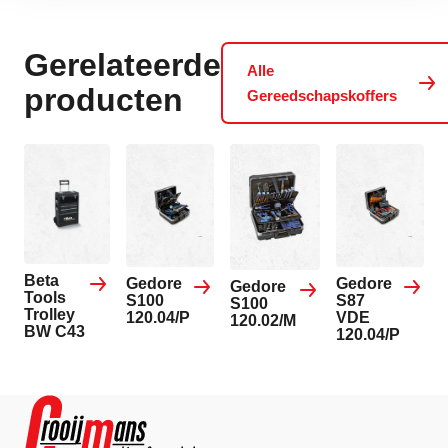
Gerelateerde
Alle
producten
Gereedschapskoffers
Beta
Gedore
Gedore
Gedore
Tools
S100
S87
S100
Trolley
120.04/P
VDE
120.02/M
BW C43
120.04/P