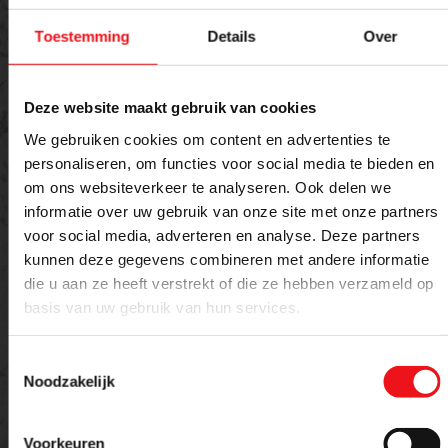
Toestemming
Details
Over
Offerte aanvragen
Deze website maakt gebruik van cookies
We gebruiken cookies om content en advertenties te
Meer weten over dit product of een offerte
personaliseren, om functies voor social media te bieden en
aanvragen?
om ons websiteverkeer te analyseren. Ook delen we
informatie over uw gebruik van onze site met onze partners
voor social media, adverteren en analyse. Deze partners
Naam
E-mailadres
kunnen deze gegevens combineren met andere informatie
die u aan ze heeft verstrekt of die ze hebben verzameld op
basis van uw gebruik van hun services.
Telefoon
Toestemmingsselectie
Noodzakelijk
Bericht
Voorkeuren