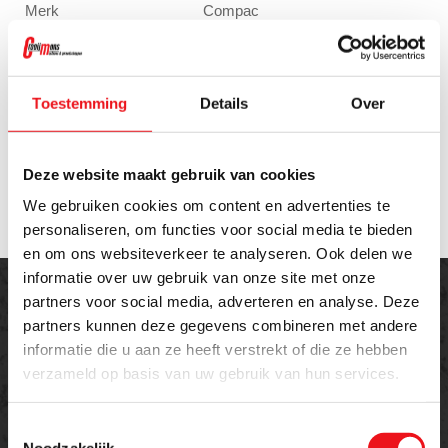
Merk
Compac
Categorie
Persen
Capaciteit:
25 ton
Slaglengte:
240 mm
Afmetingen:
880 x 520 x 1850 mm
Toestemming
Details
Over
Gewicht:
206 kg
Bediening:
Handpomp
Cilinder:
Verchroomde zuiger
Deze website maakt gebruik van cookies
Toebehoren:
2 V-blokken inbegrepen
We gebruiken cookies om content en advertenties te
personaliseren, om functies voor social media te bieden
en om ons websiteverkeer te analyseren. Ook delen we
informatie over uw gebruik van onze site met onze
partners voor social media, adverteren en analyse. Deze
partners kunnen deze gegevens combineren met andere
informatie die u aan ze heeft verstrekt of die ze hebben
verzameld op basis van uw gebruik van hun services.
Offerte aanvragen
Meer weten over dit product of een offerte
Toestemmingsselectie
Noodzakelijk