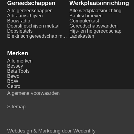
Gereedschappen
Werkplaatsinrichting
Alle gereedschappen
Alle werkplaatsinrichting
Afbraamschijven
Bankschroeven
Bouwradio
Computerkast
Doorslijpschijven metaal
Gereedschapswanden
Dopsleutels
Hijs- en hefgereedschap
Elektrisch gereedschap metaalbewerking
Ladekasten
Merken
Alle merken
Bessey
Beta Tools
Bewo
B&W
Cepro
Algemene voorwaarden
Sitemap
Webdesign & Marketing door
Wedentify