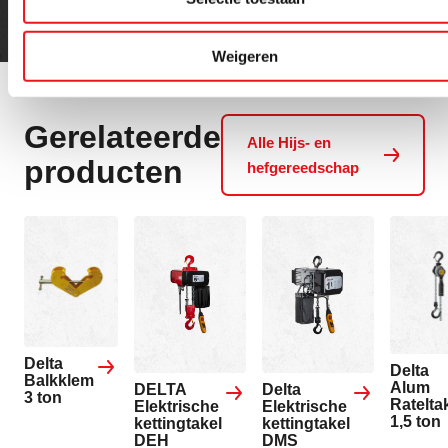
Weigeren
Gerelateerde
Alle Hijs- en
producten
hefgereedschap
Delta
Delta
Balkklem
Alum
DELTA
Delta
3 ton
Ratelta
Elektrische
Elektrische
1,5 ton
kettingtakel
kettingtakel
DEH
DMS