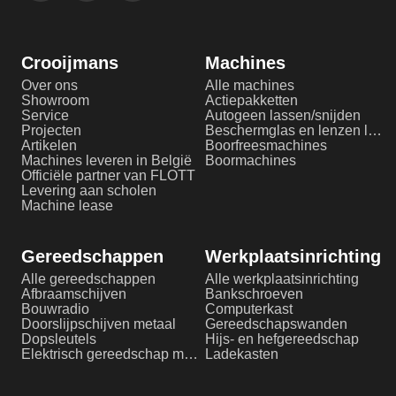
Crooijmans
Machines
Over ons
Alle machines
Showroom
Actiepakketten
Service
Autogeen lassen/snijden
Projecten
Beschermglas en lenzen laserlassen
Artikelen
Boorfreesmachines
Machines leveren in België
Boormachines
Officiële partner van FLOTT
Levering aan scholen
Machine lease
Gereedschappen
Werkplaatsinrichting
Alle gereedschappen
Alle werkplaatsinrichting
Afbraamschijven
Bankschroeven
Bouwradio
Computerkast
Doorslijpschijven metaal
Gereedschapswanden
Dopsleutels
Hijs- en hefgereedschap
Elektrisch gereedschap metaalbewerking
Ladekasten