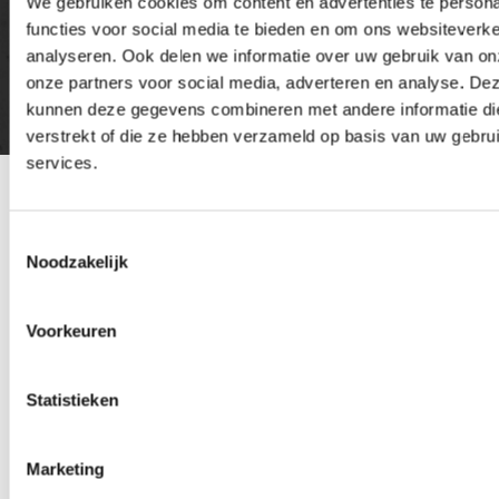
We gebruiken cookies om content en advertenties te persona
functies voor social media te bieden en om ons websiteverke
analyseren. Ook delen we informatie over uw gebruik van on
onze partners voor social media, adverteren en analyse. De
kunnen deze gegevens combineren met andere informatie die
verstrekt of die ze hebben verzameld op basis van uw gebru
services.
Toestemmingsselectie
Gerelateerde
Alle Elektrisch
Noodzakelijk
gereedschap
producten
metaalbewerking
Voorkeuren
Statistieken
Marketing
Metabo