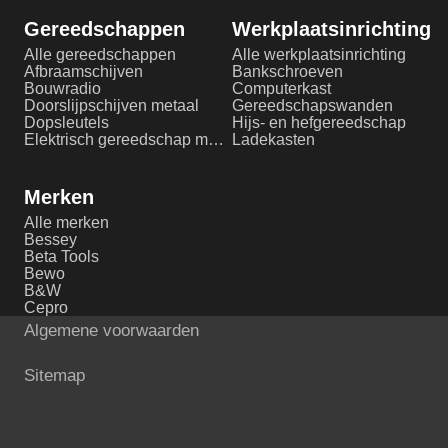
Gereedschappen
Werkplaatsinrichting
Alle gereedschappen
Alle werkplaatsinrichting
Afbraamschijven
Bankschroeven
Bouwradio
Computerkast
Doorslijpschijven metaal
Gereedschapswanden
Dopsleutels
Hijs- en hefgereedschap
Elektrisch gereedschap metaalbewerking
Ladekasten
Merken
Alle merken
Bessey
Beta Tools
Bewo
B&W
Cepro
Algemene voorwaarden
Sitemap