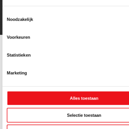
Toestemmingsselectie
Noodzakelijk
Voorkeuren
Statistieken
Gerelateerde
Alle Elektrisch
gereedschap
producten
metaalbewerking
Marketing
Alles toestaan
Selectie toestaan
Metabo
WEA