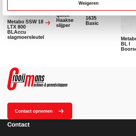
Starmix
Weigeren
24-230
stofzuiger
MVT
iPulse L-
Quick
1635
Haakse
Metabo SSW 18
Basic
slijper
LTX 800
BLAccu
slagmoersleutel
Metab
BL I
Boors
Contact opnemen
Contact