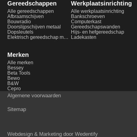
Gereedschappen
Werkplaatsinrichting
Alle gereedschappen
Alle werkplaatsinrichting
Afbraamschijven
Bankschroeven
Bouwradio
Computerkast
Doorslijpschijven metaal
Gereedschapswanden
Dopsleutels
Hijs- en hefgereedschap
Elektrisch gereedschap metaalbewerking
Ladekasten
Merken
Alle merken
Bessey
Beta Tools
Bewo
B&W
Cepro
Algemene voorwaarden
Sitemap
Webdesign & Marketing door
Wedentify