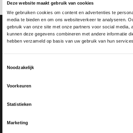
Deze website maakt gebruik van cookies
Contact opnemen
We gebruiken cookies om content en advertenties te personal
Contact
media te bieden en om ons websiteverkeer te analyseren. Oo
gebruik van onze site met onze partners voor social media, 
kunnen deze gegevens combineren met andere informatie die 
Leembaan 15, 5753 CW Deurne
hebben verzameld op basis van uw gebruik van hun services
info@crooijmansmachines.nl
0493 - 316 127
06 555 065 38
Toestemmingsselectie
Noodzakelijk
Voorkeuren
Crooijmans
Machines
Statistieken
Over ons
Alle machines
Showroom
Actiepakketten
Service
Autogeen lassen/snijden
Marketing
Projecten
Beschermglas en lenzen laserlassen
Artikelen
Boorfreesmachines