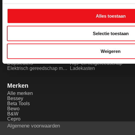
Machines leveren in België
Boormachines
Officiële partner van FLOTT
Levering aan scholen
Alles toestaan
Machine lease
Selectie toestaan
Gereedschappen
Werkplaatsinrichting
Alle gereedschappen
Alle werkplaatsinrichting
Afbraamschijven
Bankschroeven
Weigeren
Bouwradio
Computerkast
Doorslijpschijven metaal
Gereedschapswanden
Dopsleutels
Hijs- en hefgereedschap
Elektrisch gereedschap metaalbewerking
Ladekasten
Merken
Alle merken
Bessey
Beta Tools
Bewo
B&W
Cepro
Algemene voorwaarden