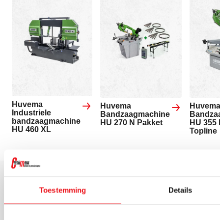
Huvema
Huvema
Huvem
Industriele
Bandzaagmachine
Bandza
bandzaagmachine
HU 270 N Pakket
HU 355 
HU 460 XL
Topline
Toestemming
Details