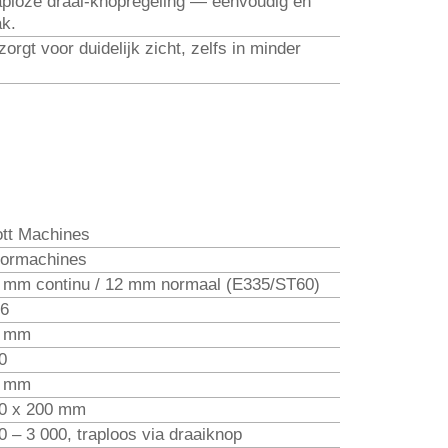
aploze draai-knopregeling — eenvoudig en
ak.
rgt voor duidelijk zicht, zelfs in minder
ott Machines
ormachines
 mm continu / 12 mm normaal (E335/ST60)
6
 mm
0
 mm
0 x 200 mm
0 – 3 000, traploos via draaiknop