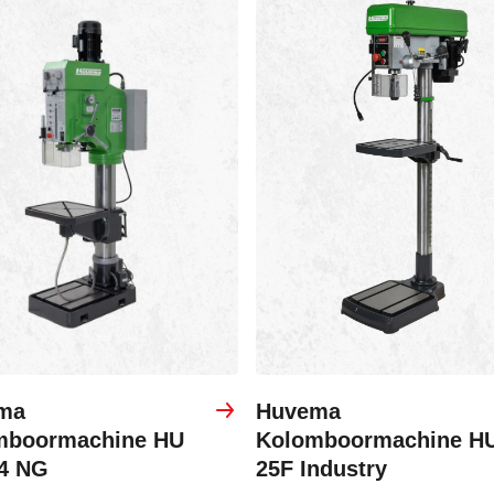
ma
Huvema
mboormachine HU
Kolomboormachine H
-4 NG
25F Industry