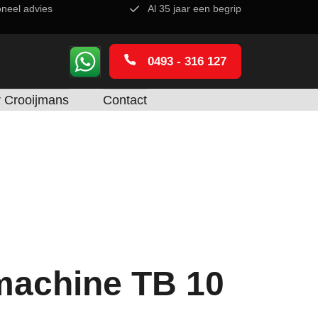
oneel advies
Al 35 jaar een begrip
0493 - 316 127
 Crooijmans
Contact
machine TB 10