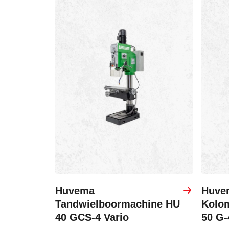
Huvema
Huve
Tandwielboormachine HU
Kolo
40 GCS-4 Vario
50 G