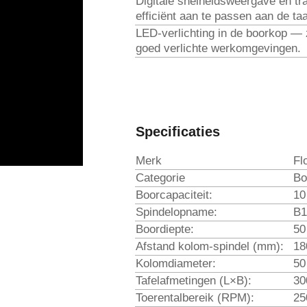
Digitale snelheidsweergave en tr
efficiënt aan te passen aan de ta
LED-verlichting in de boorkop — zo
goed verlichte werkomgevingen.
Specificaties
Merk
Fl
Categorie
Bo
Boorcapaciteit:
10
Spindelopname:
B1
Boordiepte:
50
Afstand kolom-spindel (mm):
18
Kolomdiameter:
50
Tafelafmetingen (L×B):
30
Toerentalbereik (RPM):
25