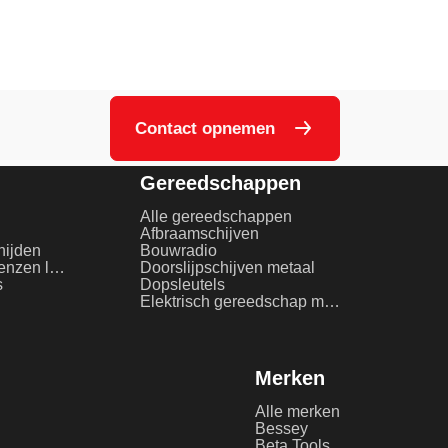
Contact opnemen
Gereedschappen
Alle gereedschappen
Afbraamschijven
nijden
Bouwradio
Beschermglas en lenzen laserlassen
Doorslijpschijven metaal
s
Dopsleutels
Elektrisch gereedschap metaalbewerking
Merken
Alle merken
Bessey
Beta Tools