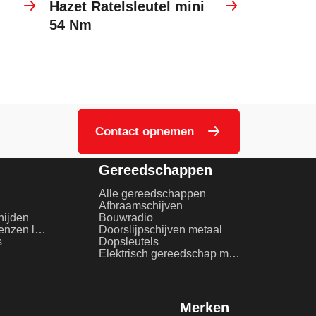
Hazet Ratelsleutel mini
54 Nm
Contact opnemen
Gereedschappen
Alle gereedschappen
Afbraamschijven
nijden
Bouwradio
Beschermglas en lenzen laserlassen
Doorslijpschijven metaal
s
Dopsleutels
Elektrisch gereedschap metaalbewerking
Merken