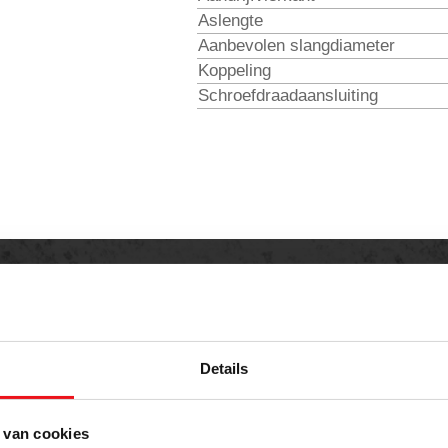
Aslengte
Aanbevolen slangdiameter
Koppeling
Schroefdraadaansluiting
rte aanvragen
Details
weten over dit product of een offerte aanvragen?
 van cookies