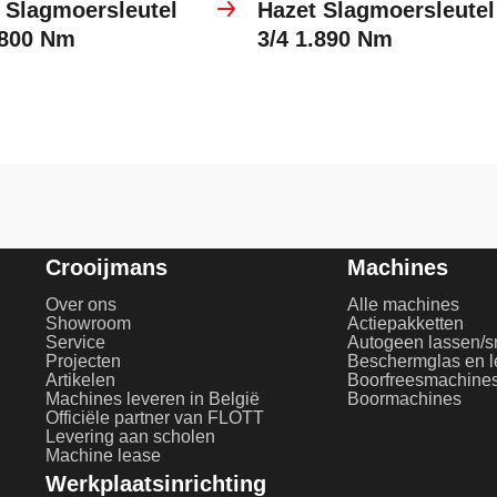
 Slagmoersleutel
Hazet Slagmoersleutel
.800 Nm
3/4 1.890 Nm
Crooijmans
Machines
Over ons
Alle machines
Showroom
Actiepakketten
Service
Autogeen lassen/s
Projecten
Artikelen
Boorfreesmachine
Machines leveren in België
Boormachines
Officiële partner van FLOTT
Levering aan scholen
Machine lease
Werkplaatsinrichting