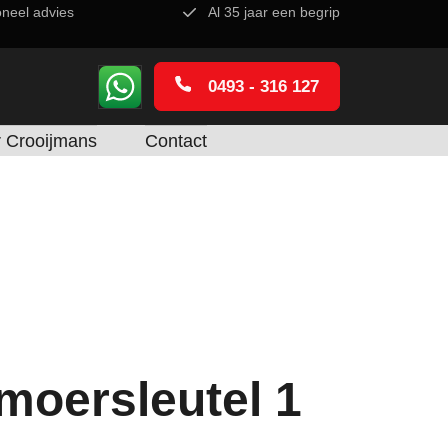
oneel advies
Al 35 jaar een begrip
0493 - 316 127
 Crooijmans
Contact
moersleutel 1