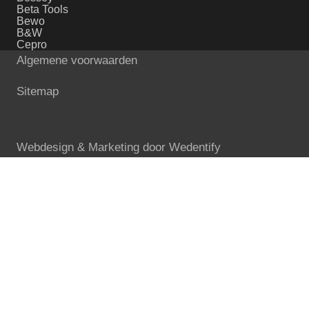
Beta Tools
Bewo
B&W
Cepro
Algemene voorwaarden
Sitemap
Webdesign & Marketing door
Wedentify