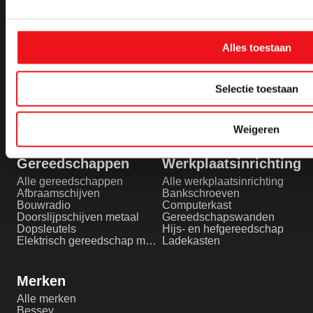
Crooijmans
Machines
Over ons
Alle machines
Showroom
Actiepakketten
Alles toestaan
Service
Autogeen lassen/snijden
Projecten
Beschermglas en lenzen laserlassen
Artikelen
Boorfreesmachines
Machines leveren in België
Boormachines
Selectie toestaan
Officiële partner van FLOTT
Levering aan scholen
Machine lease
Weigeren
Gereedschappen
Werkplaatsinrichting
Alle gereedschappen
Alle werkplaatsinrichting
Afbraamschijven
Bankschroeven
Bouwradio
Computerkast
Doorslijpschijven metaal
Gereedschapswanden
Dopsleutels
Hijs- en hefgereedschap
Elektrisch gereedschap metaalbewerking
Ladekasten
Merken
Alle merken
Bessey