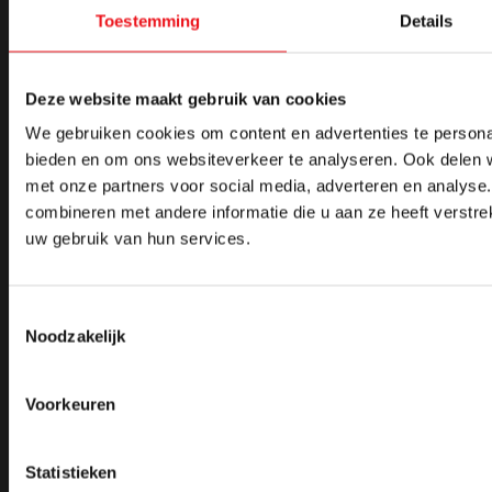
Contact
Toestemming
Details
Leembaan 15, 5753 CW Deurne
info@crooijmansmachines.nl
Deze website maakt gebruik van cookies
0493 - 316 127
We gebruiken cookies om content en advertenties te personal
06 555 065 38
bieden en om ons websiteverkeer te analyseren. Ook delen w
met onze partners voor social media, adverteren en analys
combineren met andere informatie die u aan ze heeft verstre
uw gebruik van hun services.
Crooijmans
Machines
Toestemmingsselectie
Noodzakelijk
Over ons
Alle machines
Showroom
Actiepakketten
Service
Autogeen lassen/snijden
Projecten
Beschermglas en lenzen laserlassen
Voorkeuren
Artikelen
Boorfreesmachines
Machines leveren in België
Boormachines
Officiële partner van FLOTT
Levering aan scholen
Statistieken
Machine lease