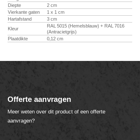
Diepte
2 cm
Vierkante gaten
1 x 1 cm
Hartafstand
3 cm
RAL 5015 (Hemelsblauw) + RAL 7016
Kleur
(Antracietgrijs)
Plaatdikte
0,12 cm
Offerte aanvragen
Meer weten over dit product of een offerte
aanvragen?