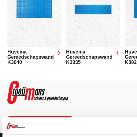
Huvema
Huvema
Huv
Gereedschapswand
Gereedschapswand
Gere
K3040
K3035
K302
Contact opnemen