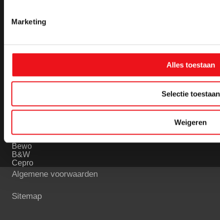
Marketing
Gereedschappen
Werkplaatsinrichting
Alle gereedschappen
Alle werkplaatsinrichting
Afbraamschijven
Bankschroeven
Bouwradio
Computerkast
Doorslijpschijven metaal
Gereedschapswanden
Alles toestaan
Dopsleutels
Hijs- en hefgereedschap
Elektrisch gereedschap metaalbewerking
Ladekasten
Selectie toestaan
Merken
Alle merken
Weigeren
Bessey
Beta Tools
Bewo
B&W
Cepro
Algemene voorwaarden
Sitemap