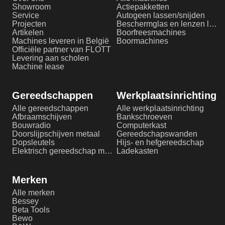
Showroom
Actiepakketten
Service
Autogeen lassen/snijden
Projecten
Beschermglas en lenzen laserlassen
Artikelen
Boorfreesmachines
Machines leveren in België
Boormachines
Officiële partner van FLOTT
Levering aan scholen
Machine lease
Gereedschappen
Werkplaatsinrichting
Alle gereedschappen
Alle werkplaatsinrichting
Afbraamschijven
Bankschroeven
Bouwradio
Computerkast
Doorslijpschijven metaal
Gereedschapswanden
Dopsleutels
Hijs- en hefgereedschap
Elektrisch gereedschap metaalbewerking
Ladekasten
Merken
Alle merken
Bessey
Beta Tools
Bewo