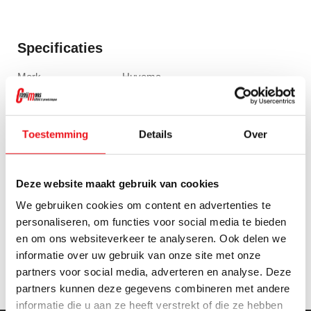
Specificaties
Merk
Huvema
Categorie
Ladekasten
Breedte
56 cm
Diepte
57 cm
Toestemming
Details
Over
Hoogte
84,8 cm
Afmetingen lade
45 x 45 cm
Opening per lade
98 %
Deze website maakt gebruik van cookies
Draagvermogen lade
80 kg
Aantal lades
6 stuks
We gebruiken cookies om content en advertenties te
Lade hoogte buiten
2x 7,5 - 2x 10 - 1x 12,5 - 1x 20 cm
personaliseren, om functies voor social media te bieden
Lade hoogte binnen
2x 5 - 2x 7,5 - 1x 10 - 1x 17,5 cm
en om ons websiteverkeer te analyseren. Ook delen we
Kleur
RAL 7016 (Antracietgrijs)
informatie over uw gebruik van onze site met onze
Gewicht
77 kg
partners voor social media, adverteren en analyse. Deze
partners kunnen deze gegevens combineren met andere
informatie die u aan ze heeft verstrekt of die ze hebben