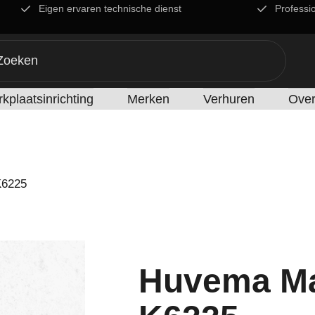
Eigen ervaren technische dienst
Professi
kplaatsinrichting
Merken
Verhuren
Over
K6225
Huvema Ma