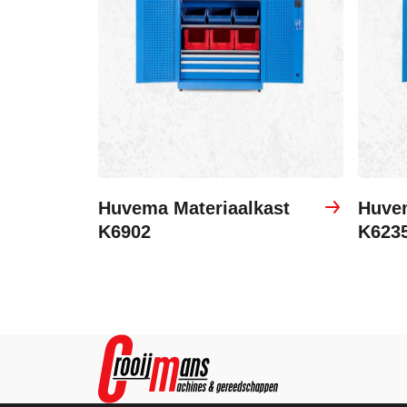
Huvema Materiaalkast
Huvem
K6902
K623