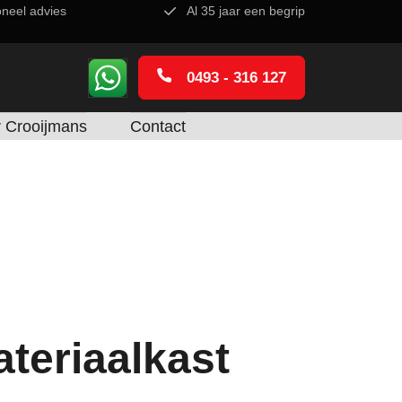
oneel advies
Al 35 jaar een begrip
0493 - 316 127
 Crooijmans
Contact
teriaalkast