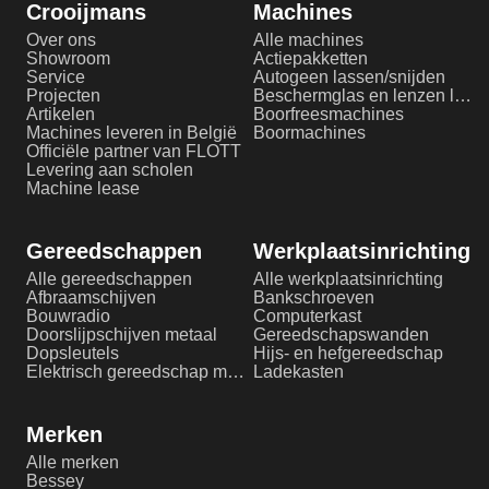
Crooijmans
Machines
Over ons
Alle machines
Showroom
Actiepakketten
Service
Autogeen lassen/snijden
Projecten
Beschermglas en lenzen laserlassen
Artikelen
Boorfreesmachines
Machines leveren in België
Boormachines
Officiële partner van FLOTT
Levering aan scholen
Machine lease
Gereedschappen
Werkplaatsinrichting
Alle gereedschappen
Alle werkplaatsinrichting
Afbraamschijven
Bankschroeven
Bouwradio
Computerkast
Doorslijpschijven metaal
Gereedschapswanden
Dopsleutels
Hijs- en hefgereedschap
Elektrisch gereedschap metaalbewerking
Ladekasten
Merken
Alle merken
Bessey