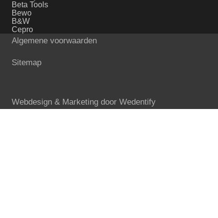
Beta Tools
Bewo
B&W
Cepro
Algemene voorwaarden
Sitemap
Webdesign & Marketing door
Wedentify