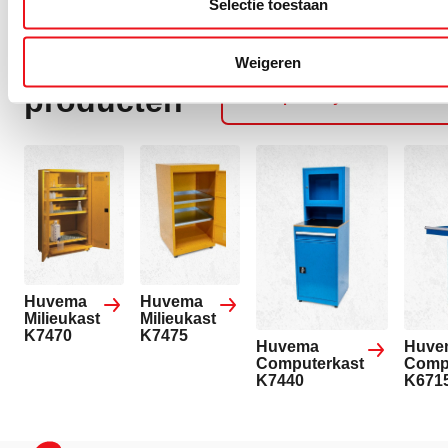
Selectie toestaan
Gerelateerde
Weigeren
Alle
producten
Werkplaatssystemen
Huvema
Huvema
Milieukast
Milieukast
K7470
K7475
Huvema
Huve
Computerkast
Comp
K7440
K671