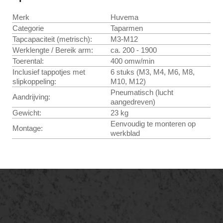
Merk
Huvema
Categorie
Taparmen
Tapcapaciteit (metrisch):
M3-M12
Werklengte / Bereik arm:
ca. 200 - 1900
Toerental:
400 omw/min
Inclusief tappotjes met
6 stuks (M3, M4, M6, M8,
slipkoppeling:
M10, M12)
Pneumatisch (lucht
Aandrijving:
aangedreven)
Gewicht:
23 kg
Eenvoudig te monteren op
Montage:
werkblad