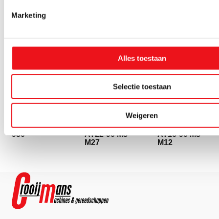
Marketing
Alles toestaan
Selectie toestaan
Huvema
Huvema
Huvema
Pneumatische
Pneumatische
Pneumatische
Weigeren
Taparm HU
Taparm HU
Taparm HU
Tap AQ-08-
Tab AT-27/II
Tab AT-16/II
950
AT22-90 M3-
AT16-90 M3-
M27
M12