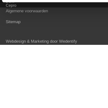
B&W
Cepro
Algemene voorwaarden
Sitemap
Webdesign & Marketing door
Wedentify