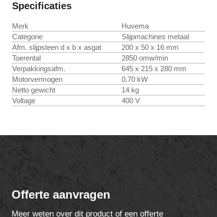
Specificaties
Merk
Huvema
Categorie
Slijpmachines metaal
Afm. slijpsteen d x b x asgat
200 x 50 x 16 mm
Toerental
2850 omw/min
Verpakkingsafm.
645 x 215 x 280 mm
Motorvermogen
0,70 kW
Netto gewicht
14 kg
Voltage
400 V
Offerte aanvragen
Meer weten over dit product of een offerte