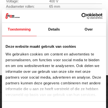
Voltage:
400 V
Asdiameter rollen:
65 mm
Snelheid aanvoerrol:
ca. 9,3 omw/min
Aantal aangedreven rollen:
2
Instelbare bovenrol:
Hydraulisch verstelbaar
Beveiliging:
Dubbele noodstop
Toestemming
Details
Over
Bediening:
Voetbediening links-rechts
Netto gewicht:
ca. 720 kg
Machineafmetingen (B x H
ca. 1250 x 1150 x 1800 mm
Deze website maakt gebruik van cookies
x D)
Standaard meegeleverd; extra
We gebruiken cookies om content en advertenties te
Rollensets:
sets optioneel
personaliseren, om functies voor social media te bieden
en om ons websiteverkeer te analyseren. Ook delen we
informatie over uw gebruik van onze site met onze
partners voor social media, adverteren en analyse. Deze
partners kunnen deze gegevens combineren met andere
informatie die u aan ze heeft verstrekt of die ze hebben
verzameld op basis van uw gebruik van hun services.
Offerte aanvragen
Toestemmingsselectie