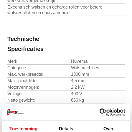
werkstuk vergemakkelijkt.
Excentrisch walsen en geharde rollen voor betere
walsresultaten en duurzaamheid.
Technische
Specificaties
Merk
Huvema
Categorie
Walsmachines
Max. werkbreedte:
1300 mm
Max. plaatdikte:
4,5 mm
Motorvermogen:
2,2 kW
Voltage:
400 V
Netto gewicht:
660 kg
Voetpedaal
Bediening:
(vooruit/achteruit)
Zware gelaste
Constructie:
staalconstructie
Toestemming
Details
Over