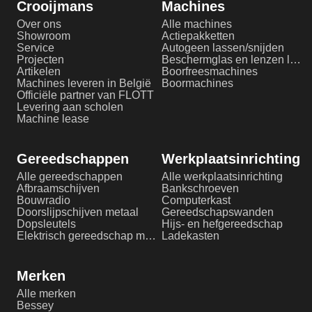
Crooijmans
Machines
Over ons
Alle machines
Showroom
Actiepakketten
Service
Autogeen lassen/snijden
Projecten
Beschermglas en lenzen laserlassen
Artikelen
Boorfreesmachines
Machines leveren in België
Boormachines
Officiële partner van FLOTT
Levering aan scholen
Machine lease
Gereedschappen
Werkplaatsinrichting
Alle gereedschappen
Alle werkplaatsinrichting
Afbraamschijven
Bankschroeven
Bouwradio
Computerkast
Doorslijpschijven metaal
Gereedschapswanden
Dopsleutels
Hijs- en hefgereedschap
Elektrisch gereedschap metaalbewerking
Ladekasten
Merken
Alle merken
Bessey