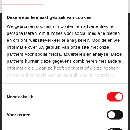
Deze website maakt gebruik van cookies
We gebruiken cookies om content en advertenties te
personaliseren, om functies voor social media te bieden
en om ons websiteverkeer te analyseren. Ook delen we
informatie over uw gebruik van onze site met onze
Offerte aanvragen
partners voor social media, adverteren en analyse. Deze
Meer weten over dit product of een offerte
partners kunnen deze gegevens combineren met andere
informatie die u aan ze heeft verstrekt of die ze hebben
aanvragen?
verzameld op basis van uw gebruik van hun services.
Naam
E-mailadres
Toestemmingsselectie
Noodzakelijk
Voorkeuren
Telefoon