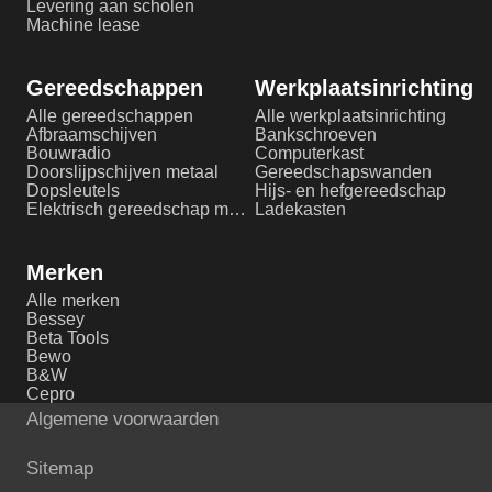
Levering aan scholen
Machine lease
Gereedschappen
Werkplaatsinrichting
Alle gereedschappen
Alle werkplaatsinrichting
Afbraamschijven
Bankschroeven
Bouwradio
Computerkast
Doorslijpschijven metaal
Gereedschapswanden
Dopsleutels
Hijs- en hefgereedschap
Elektrisch gereedschap metaalbewerking
Ladekasten
Merken
Alle merken
Bessey
Beta Tools
Bewo
B&W
Cepro
Algemene voorwaarden
Sitemap