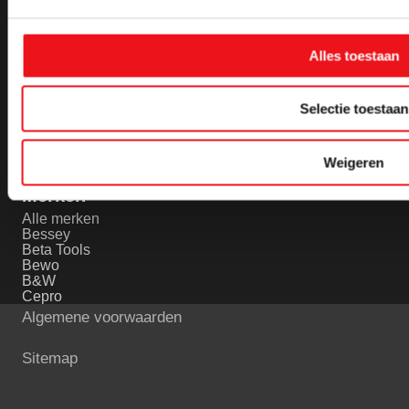
Gereedschappen
Werkplaatsinrichting
Alles toestaan
Alle gereedschappen
Alle werkplaatsinrichting
Afbraamschijven
Bankschroeven
Bouwradio
Computerkast
Selectie toestaan
Doorslijpschijven metaal
Gereedschapswanden
Dopsleutels
Hijs- en hefgereedschap
Elektrisch gereedschap metaalbewerking
Ladekasten
Weigeren
Merken
Alle merken
Bessey
Beta Tools
Bewo
B&W
Cepro
Algemene voorwaarden
Sitemap