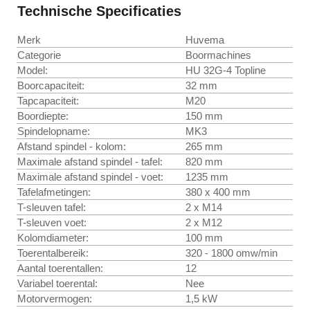
Technische Specificaties
Merk
Huvema
Categorie
Boormachines
Model:
HU 32G-4 Topline
Boorcapaciteit:
32 mm
Tapcapaciteit:
M20
Boordiepte:
150 mm
Spindelopname:
MK3
Afstand spindel - kolom:
265 mm
Maximale afstand spindel - tafel:
820 mm
Maximale afstand spindel - voet:
1235 mm
Tafelafmetingen:
380 x 400 mm
T-sleuven tafel:
2 x M14
T-sleuven voet:
2 x M12
Kolomdiameter:
100 mm
Toerentalbereik:
320 - 1800 omw/min
Aantal toerentallen:
12
Variabel toerental:
Nee
Motorvermogen:
1,5 kW