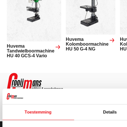
Huvema
Hu
Kolomboormachine
Ko
Huvema
HU 50 G-4 NG
HU 
Tandwielboormachine
HU 40 GCS-4 Vario
Toestemming
Details
Contact opnemen
Contact