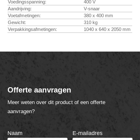
Voedingsspanning:
400 V
Aandrijving:
V-snaar
Voetafmetingen:
380 x 400 mm
Gewicht:
310 kg
Verpakkingsafmetingen:
1040 x 640 x 2050 mm
Offerte aanvragen
Meer weten over dit product of een offerte
aanvragen?
Naam
E-mailadres