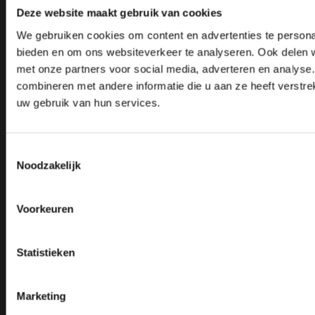
Deze website maakt gebruik van cookies
Leembaan 15, 5753 CW Deurne
We gebruiken cookies om content en advertenties te personal
info@crooijmansmachines.nl
bieden en om ons websiteverkeer te analyseren. Ook delen w
0493 - 316 127
met onze partners voor social media, adverteren en analys
combineren met andere informatie die u aan ze heeft verstre
06 555 065 38
uw gebruik van hun services.
Toestemmingsselectie
Noodzakelijk
Crooijmans
Machines
Voorkeuren
Over ons
Alle machines
Showroom
Actiepakketten
Service
Autogeen lassen/snijden
Projecten
Beschermglas en lenzen laserlassen
Statistieken
Artikelen
Boorfreesmachines
Machines leveren in België
Boormachines
Officiële partner van FLOTT
Levering aan scholen
Marketing
Machine lease