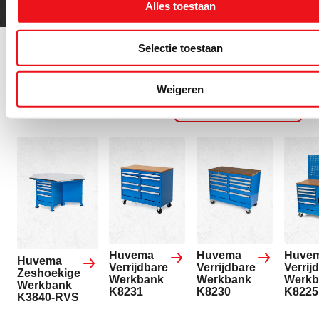
Alles toestaan
Selectie toestaan
Gerelateerde
Alle
Weigeren
producten
Werkbanken
Huvema
Huvema
Huve
Huvema
Verrijdbare
Verrijdbare
Verrij
Zeshoekige
Werkbank
Werkbank
Werkb
Werkbank
K8231
K8230
K8225
K3840-RVS