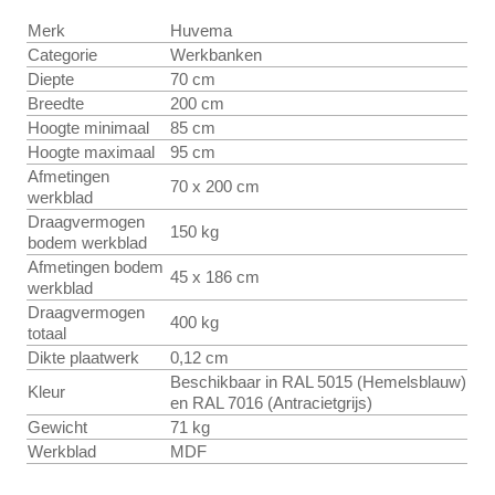
Merk
Huvema
Categorie
Werkbanken
Diepte
70 cm
Breedte
200 cm
Hoogte minimaal
85 cm
Hoogte maximaal
95 cm
Afmetingen
70 x 200 cm
werkblad
Draagvermogen
150 kg
bodem werkblad
Afmetingen bodem
45 x 186 cm
werkblad
Draagvermogen
400 kg
totaal
Dikte plaatwerk
0,12 cm
Beschikbaar in RAL 5015 (Hemelsblauw)
Kleur
en RAL 7016 (Antracietgrijs)
Gewicht
71 kg
Werkblad
MDF