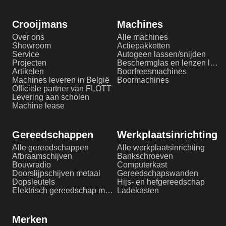
Crooijmans
Machines
Over ons
Alle machines
Showroom
Actiepakketten
Service
Autogeen lassen/snijden
Projecten
Beschermglas en lenzen laserlassen
Artikelen
Boorfreesmachines
Machines leveren in België
Boormachines
Officiële partner van FLOTT
Levering aan scholen
Machine lease
Gereedschappen
Werkplaatsinrichting
Alle gereedschappen
Alle werkplaatsinrichting
Afbraamschijven
Bankschroeven
Bouwradio
Computerkast
Doorslijpschijven metaal
Gereedschapswanden
Dopsleutels
Hijs- en hefgereedschap
Elektrisch gereedschap metaalbewerking
Ladekasten
Merken