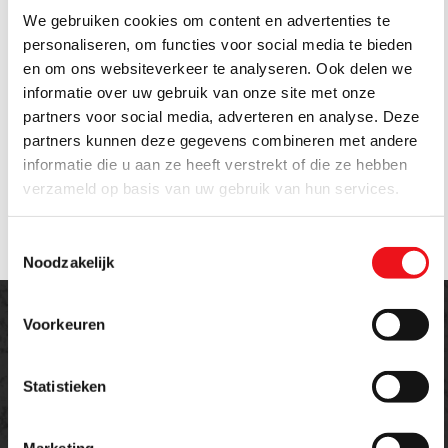
Hoogte werkblad maximaal
95 cm
We gebruiken cookies om content en advertenties te
Draagvermogen bodem werkblad
200 kg
personaliseren, om functies voor social media te bieden
Afmetingen werkblad
70 x 170 cm
en om ons websiteverkeer te analyseren. Ook delen we
Draagvermogen totaal
700 kg
informatie over uw gebruik van onze site met onze
Afmetingen bodem werkblad
45 x 156 cm
partners voor social media, adverteren en analyse. Deze
Afmetingen gereedschapswand
55 x 170 cm
partners kunnen deze gegevens combineren met andere
Dikte plaatwerk
0,12 cm
informatie die u aan ze heeft verstrekt of die ze hebben
Kleur
RAL 5015 (Hemelsblauw)
Gewicht
85 kg
verzameld op basis van uw gebruik van hun services.
Werkblad
MDF
Toestemmingsselectie
Noodzakelijk
Voorkeuren
Statistieken
Offerte aanvragen
Meer weten over dit product of een offerte