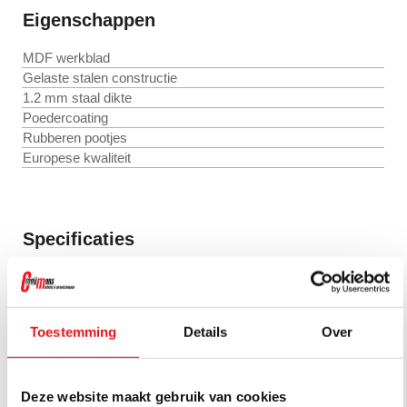
Eigenschappen
MDF werkblad
Gelaste stalen constructie
1.2 mm staal dikte
Poedercoating
Rubberen pootjes
Europese kwaliteit
Specificaties
Merk
Huvema
Categorie
Werktafels
Diepte
70 cm
Toestemming
Details
Over
Breedte
170 cm
Hoogte minimaal
150 cm
Hoogte maximaal
160 cm
Deze website maakt gebruik van cookies
Hoogte werkblad minimaal
85 cm