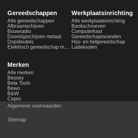
Gereedschappen
Werkplaatsinrichting
Alle gereedschappen
Alle werkplaatsinrichting
Afbraamschijven
Bankschroeven
Bouwradio
Computerkast
Doorslijpschijven metaal
Gereedschapswanden
Dopsleutels
Hijs- en hefgereedschap
Elektrisch gereedschap metaalbewerking
Ladekasten
Merken
Alle merken
Bessey
Beta Tools
Bewo
B&W
Cepro
Algemene voorwaarden
Sitemap