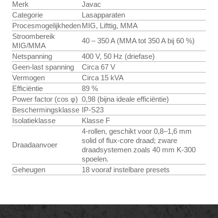
Merk
Javac
Categorie
Lasapparaten
Procesmogelijkheden
MIG, Lifttig, MMA
Stroombereik
40 – 350 A (MMA tot 350 A bij 60 %)
MIG/MMA
Netspanning
400 V, 50 Hz (driefase)
Geen-last spanning
Circa 67 V
Vermogen
Circa 15 kVA
Efficiëntie
89 %
Power factor (cos φ)
0,98 (bijna ideale efficiëntie)
Beschermingsklasse
IP-S23
Isolatieklasse
Klasse F
4-rollen, geschikt voor 0,8–1,6 mm
solid of flux-core draad; zware
Draadaanvoer
draadsystemen zoals 40 mm K-300
spoelen.
Geheugen
18 vooraf instelbare presets