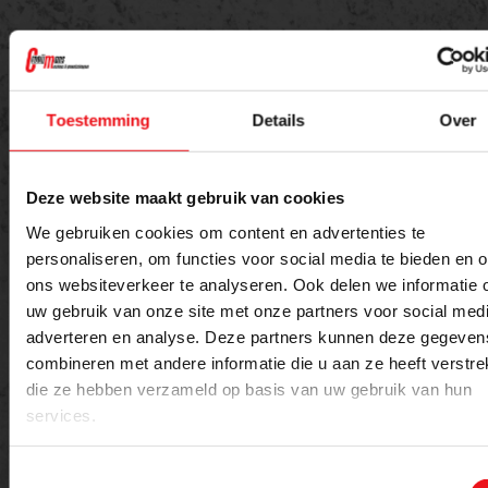
Offerte aanvragen
Toestemming
Details
Over
Meer weten over dit product of een offerte
aanvragen?
Deze website maakt gebruik van cookies
We gebruiken cookies om content en advertenties te
Naam
E-mailadres
personaliseren, om functies voor social media te bieden en 
ons websiteverkeer te analyseren. Ook delen we informatie 
uw gebruik van onze site met onze partners voor social medi
adverteren en analyse. Deze partners kunnen deze gegeven
Telefoon
combineren met andere informatie die u aan ze heeft verstrek
die ze hebben verzameld op basis van uw gebruik van hun
services.
Bericht
Toestemmingsselectie