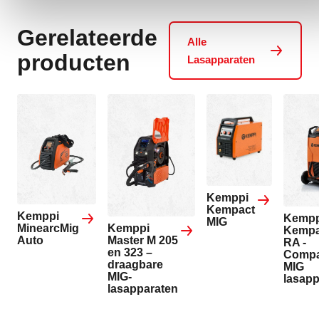
Gerelateerde
Alle
producten
Lasapparaten
Kemppi
Kempact
Kemppi
Kempp
MIG
Kemppi
MinearcMig
Kempa
Master M 205
Auto
RA -
en 323 –
Compa
draagbare
MIG
MIG-
lasapp
lasapparaten