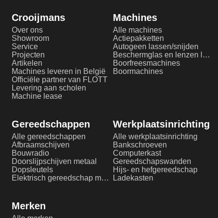
Crooijmans
Machines
Over ons
Alle machines
Showroom
Actiepakketten
Service
Autogeen lassen/snijden
Projecten
Beschermglas en lenzen laserlassen
Artikelen
Boorfreesmachines
Machines leveren in België
Boormachines
Officiële partner van FLOTT
Levering aan scholen
Machine lease
Gereedschappen
Werkplaatsinrichting
Alle gereedschappen
Alle werkplaatsinrichting
Afbraamschijven
Bankschroeven
Bouwradio
Computerkast
Doorslijpschijven metaal
Gereedschapswanden
Dopsleutels
Hijs- en hefgereedschap
Elektrisch gereedschap metaalbewerking
Ladekasten
Merken