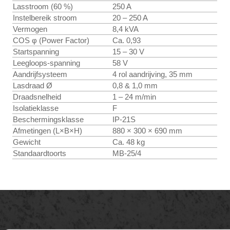
Lasstroom (60 %)
250 A
Instelbereik stroom
20 – 250 A
Vermogen
8,4 kVA
COS φ (Power Factor)
Ca. 0,93
Startspanning
15 – 30 V
Leegloops-spanning
58 V
Aandrijfsysteem
4 rol aandrijving, 35 mm
Lasdraad Ø
0,8 & 1,0 mm
Draadsnelheid
1 – 24 m/min
Isolatieklasse
F
Beschermingsklasse
IP-21S
Afmetingen (L×B×H)
880 × 300 × 690 mm
Gewicht
Ca. 48 kg
Standaardtoorts
MB-25/4