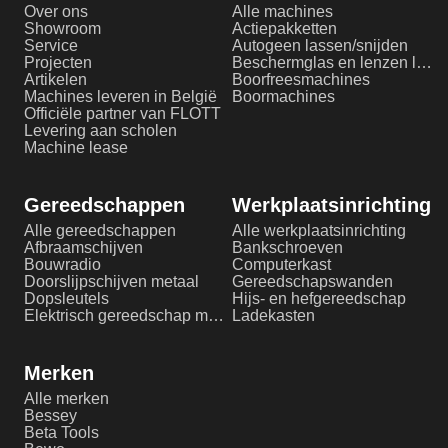
Over ons
Alle machines
Showroom
Actiepakketten
Service
Autogeen lassen/snijden
Projecten
Beschermglas en lenzen laserlassen
Artikelen
Boorfreesmachines
Machines leveren in België
Boormachines
Officiële partner van FLOTT
Levering aan scholen
Machine lease
Gereedschappen
Werkplaatsinrichting
Alle gereedschappen
Alle werkplaatsinrichting
Afbraamschijven
Bankschroeven
Bouwradio
Computerkast
Doorslijpschijven metaal
Gereedschapswanden
Dopsleutels
Hijs- en hefgereedschap
Elektrisch gereedschap metaalbewerking
Ladekasten
Merken
Alle merken
Bessey
Beta Tools