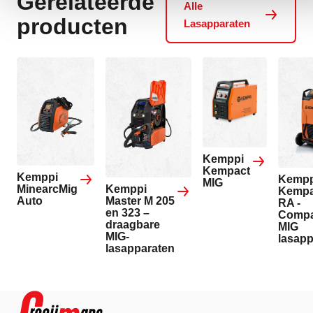
Gerelateerde
Alle
producten
Lasapparaten
Kemppi
Kempact
Kemppi
Kempp
MIG
Kemppi
MinearcMig
Kempa
Master M 205
Auto
RA -
en 323 –
Compa
draagbare
MIG
MIG-
lasapp
lasapparaten