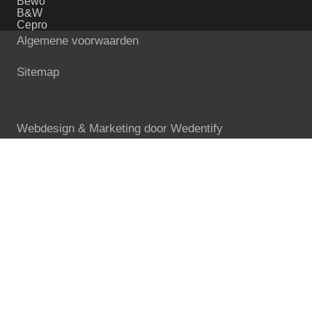
Bewo
B&W
Cepro
Algemene voorwaarden
Sitemap
Webdesign & Marketing door
Wedentify