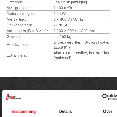
Categorie
Las en snijafzuiging
Afzuigcapaciteit:
1.400 m³/h
Motorvermogen:
1,5 kW
Aansluiting:
3 × 400 V / 50 Hz
Geluidsniveau:
71 dB(A)
Afmetingen (B × D × H):
1.200 × 800 × 1.340 mm
Gewicht:
ca. 153 kg
2 (wegwerpfilter: F9-classificatie,
Filtertrappen:
±15,8 m²)
Aluminium voorfilter, koolstoffilter
Extra filters:
(optioneel)
Offerte aanvragen
Toestemming
Details
Over