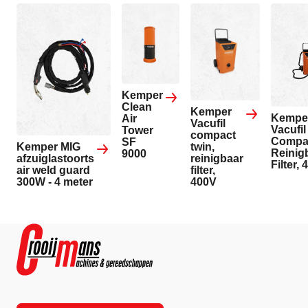
Kemper
Clean
Kemper
Kempe
Air
Vacufil
Vacufil
Tower
compact
Compa
SF
Kemper MIG
twin,
Reinig
9000
afzuiglastoorts
reinigbaar
Filter,
air weld guard
filter,
300W - 4 meter
400V