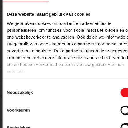
Meer weten over dit product of een offerte
aanvragen?
Deze website maakt gebruik van cookies
We gebruiken cookies om content en advertenties te
Naam
E-mailadres
personaliseren, om functies voor social media te bieden en 
ons websiteverkeer te analyseren. Ook delen we informatie 
uw gebruik van onze site met onze partners voor social medi
adverteren en analyse. Deze partners kunnen deze gegeven
Telefoon
combineren met andere informatie die u aan ze heeft verstrek
die ze hebben verzameld op basis van uw gebruik van hun
services.
Bericht
Toestemmingsselectie
Noodzakelijk
Voorkeuren
Statistieken