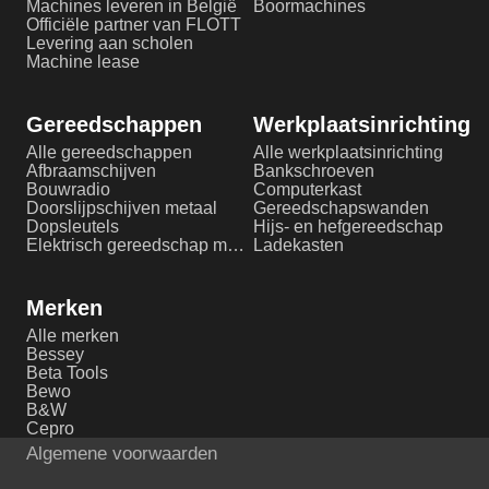
Machines leveren in België
Boormachines
Officiële partner van FLOTT
Levering aan scholen
Machine lease
Gereedschappen
Werkplaatsinrichting
Alle gereedschappen
Alle werkplaatsinrichting
Afbraamschijven
Bankschroeven
Bouwradio
Computerkast
Doorslijpschijven metaal
Gereedschapswanden
Dopsleutels
Hijs- en hefgereedschap
Elektrisch gereedschap metaalbewerking
Ladekasten
Merken
Alle merken
Bessey
Beta Tools
Bewo
B&W
Cepro
Algemene voorwaarden