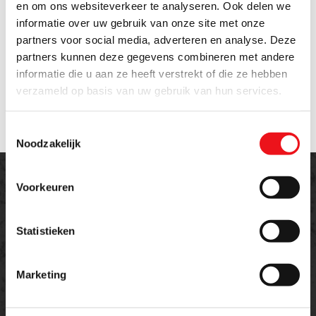
en om ons websiteverkeer te analyseren. Ook delen we
Maximale druk:
250 bar
informatie over uw gebruik van onze site met onze
Tafel bruikbare afmeting:
300 x 550 mm
partners voor social media, adverteren en analyse. Deze
Buigcapaciteit vlakstaal:
200 x 10 mm
Totale lengte van de machine:
1150 mm
partners kunnen deze gegevens combineren met andere
Totale hoogte:
1103 mm
informatie die u aan ze heeft verstrekt of die ze hebben
Werkbreedte:
750 mm
verzameld op basis van uw gebruik van hun services.
Gewicht
800 kg
Toestemmingsselectie
Noodzakelijk
Voorkeuren
Statistieken
Offerte aanvragen
Meer weten over dit product of een offerte
Marketing
aanvragen?