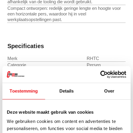
afhankelijk van de tooling die wordt gebruikt.
Compact ontworpen: redelijk geringe lengte en hoogte voor
een horizontale pers, waardoor hij in veel
werkplaatsopstellingen past.
Specificaties
Merk
RHTC
Categorie
Persen
Merk
RHTC
Type
HB 28
Perskracht:
28 Ton
Toestemming
Details
Over
Motorvermogen:
3 kW
Cilinderslag:
192 mm
Zuigerdiameter:
130 mm
Olieopbrengst:
6 liter/minuut
Deze website maakt gebruik van cookies
Minimale werksnelheid:
1 mm/s
We gebruiken cookies om content en advertenties te
Maximale werksnelheid:
9,8 mm/s
personaliseren, om functies voor social media te bieden
Terugsnelheid:
12,8 mm/s