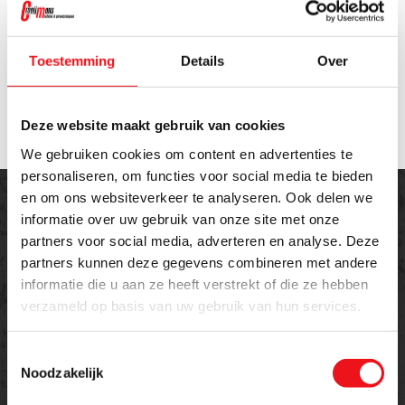
Verticale vrije ruimte:
775 mm
Diepte uitsteek:
350 mm
Totale lengte:
1300 mm
Toestemming
Details
Over
Totale breedte:
650 mm
Totale hoogte:
2100 mm
Gewicht:
1250 kg
Deze website maakt gebruik van cookies
We gebruiken cookies om content en advertenties te
personaliseren, om functies voor social media te bieden
en om ons websiteverkeer te analyseren. Ook delen we
informatie over uw gebruik van onze site met onze
partners voor social media, adverteren en analyse. Deze
partners kunnen deze gegevens combineren met andere
Offerte aanvragen
informatie die u aan ze heeft verstrekt of die ze hebben
verzameld op basis van uw gebruik van hun services.
Meer weten over dit product of een offerte
aanvragen?
Toestemmingsselectie
Noodzakelijk
Naam
E-mailadres