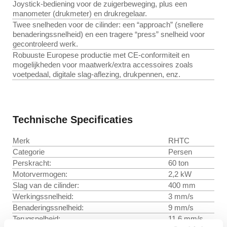
Joystick-bediening voor de zuigerbeweging, plus een
manometer (drukmeter) en drukregelaar.
Twee snelheden voor de cilinder: een “approach” (snellere
benaderingssnelheid) en een tragere “press” snelheid voor
gecontroleerd werk.
Robuuste Europese productie met CE-conformiteit en
mogelijkheden voor maatwerk/extra accessoires zoals
voetpedaal, digitale slag-aflezing, drukpennen, enz.
Technische Specificaties
Merk
RHTC
Categorie
Persen
Perskracht:
60 ton
Motorvermogen:
2,2 kW
Slag van de cilinder:
400 mm
Werkingssnelheid:
3 mm/s
Benaderingssnelheid:
9 mm/s
Terugsnelheid:
11,6 mm/s