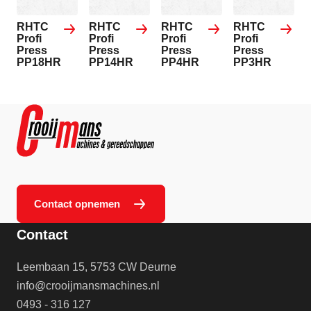
RHTC
RHTC
RHTC
RHTC
Profi
Profi
Profi
Profi
Press
Press
Press
Press
PP18HR
PP14HR
PP4HR
PP3HR
Contact opnemen
Contact
Leembaan 15, 5753 CW Deurne
info@crooijmansmachines.nl
0493 - 316 127