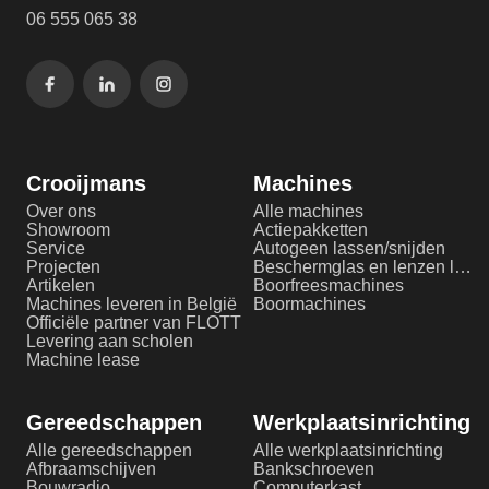
06 555 065 38
Crooijmans
Machines
Over ons
Alle machines
Showroom
Actiepakketten
Service
Autogeen lassen/snijden
Projecten
Beschermglas en lenzen laserlassen
Artikelen
Boorfreesmachines
Machines leveren in België
Boormachines
Officiële partner van FLOTT
Levering aan scholen
Machine lease
Gereedschappen
Werkplaatsinrichting
Alle gereedschappen
Alle werkplaatsinrichting
Afbraamschijven
Bankschroeven
Bouwradio
Computerkast