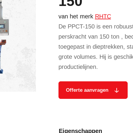
150
van het merk
RHTC
De PPCT-150 is een robuust
perskracht van 150 ton
, be
toegepast in diep­trekken, 
grote volumes. Hij is geschi
productie­lijnen.
Offerte aanvragen
Eigenschappen