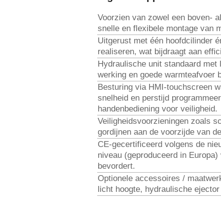
Voorzien van zowel een boven- al
snelle en flexibele montage van 
Uitgerust met één hoofdcilinder 
realiseren, wat bijdraagt aan effic
Hydraulische unit standaard met 
werking en goede warmteafvoer bij
Besturing via HMI-touchscreen wa
snelheid en pers­tijd programmeer
handen­bediening voor veiligheid.
Veiligheidsvoorzieningen zoals s
gordijnen aan de voorzijde van de
CE-gecertificeerd volgens de ni
niveau (geproduceerd in Europa)
bevordert.
Optionele accessoires / maatwerk 
licht hoogte, hydraulische ejecto