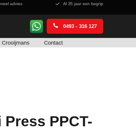
oneel advies
Al 35 jaar een begrip
0493 - 316 127
 Crooijmans
Contact
i Press PPCT-