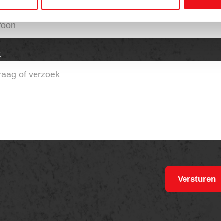
on
t
Versturen