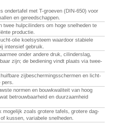
s ondertafel met T-groeven (DIN-650) voor
mallen en gereedschappen.
én twee hulpcilinders om hoge snelheden te
iënte productie.
lucht-olie koelsysteem waardoor stabiele
 intensief gebruik.
armee onder andere druk, cilinder­slag,
baar zijn; de bediening vindt plaats via twee-
chuifbare zij­beschermingsschermen en licht­
 pers.
euwste normen en bouwkwaliteit van hoog
 wat betrouwbaarheid en duurzaamheid
mogelijk zoals grotere tafels, grotere dag-
r of kussen, variabele snelheden.