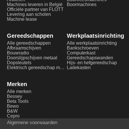
Machines leveren in België
Boormachines
Officiële partner van FLOTT
Levering aan scholen
Machine lease
Gereedschappen
Werkplaatsinrichting
Alle gereedschappen
Alle werkplaatsinrichting
Afbraamschijven
Bankschroeven
Bouwradio
Computerkast
Doorslijpschijven metaal
Gereedschapswanden
Dopsleutels
Hijs- en hefgereedschap
Elektrisch gereedschap metaalbewerking
Ladekasten
Merken
Alle merken
Bessey
Beta Tools
Bewo
B&W
Cepro
Algemene voorwaarden