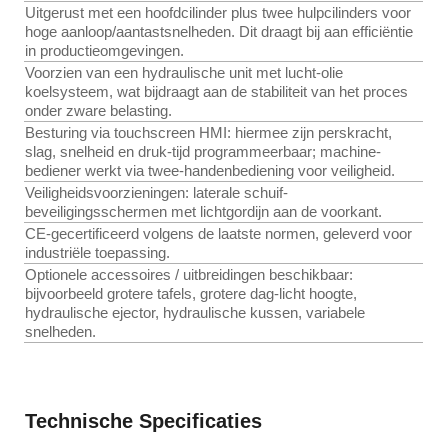
Uitgerust met een hoofdcilinder plus twee hulp­cilinders voor
hoge aanloop­/aan­tast­snelheden. Dit draagt bij aan efficiëntie
in productie­omgevingen.
Voorzien van een hydraulische unit met lucht-olie
koelsysteem, wat bijdraagt aan de stabiliteit van het proces
onder zware belasting.
Besturing via touchscreen HMI: hiermee zijn perskracht,
slag, snelheid en druk-tijd programmeerbaar; machine­
bediener werkt via twee-handen­bediening voor veiligheid.
Veiligheidsvoorzieningen: laterale schuif­
beveiligingsschermen met lichtgordijn aan de voorkant.
CE-gecertificeerd volgens de laatste normen, geleverd voor
industriële toepassing.
Optionele accessoires / uitbreidingen beschikbaar:
bijvoorbeeld grotere tafels, grotere dag-licht hoogte,
hydraulische ejector, hydraulische kussen, variabele
snelheden.
Technische Specificaties