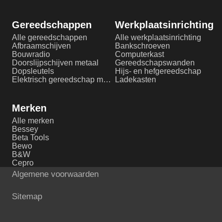
Gereedschappen
Werkplaatsinrichting
Alle gereedschappen
Alle werkplaatsinrichting
Afbraamschijven
Bankschroeven
Bouwradio
Computerkast
Doorslijpschijven metaal
Gereedschapswanden
Dopsleutels
Hijs- en hefgereedschap
Elektrisch gereedschap metaalbewerking
Ladekasten
Merken
Alle merken
Bessey
Beta Tools
Bewo
B&W
Cepro
Algemene voorwaarden
Sitemap