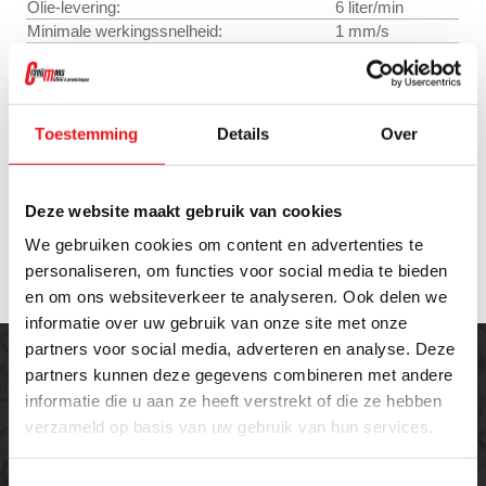
Olie-levering:
6 liter/min
Minimale werkingssnelheid:
1 mm/s
Maximale werkingssnelheid:
9,8 mm/s
Terugsnelheid:
12,8 mm/s
Maximale druk:
250 bar
Tafelmaat bruikbaar (L x B):
300 x 550 mm
Toestemming
Details
Over
Buigcapaciteit:
200 × 10 mm
Totale lengte:
1150 mm
Totale hoogte:
1103 mm
Deze website maakt gebruik van cookies
Werkbreedte:
750 mm
We gebruiken cookies om content en advertenties te
Gewicht:
800 kg
personaliseren, om functies voor social media te bieden
en om ons websiteverkeer te analyseren. Ook delen we
informatie over uw gebruik van onze site met onze
partners voor social media, adverteren en analyse. Deze
partners kunnen deze gegevens combineren met andere
informatie die u aan ze heeft verstrekt of die ze hebben
verzameld op basis van uw gebruik van hun services.
Offerte aanvragen
Toestemmingsselectie