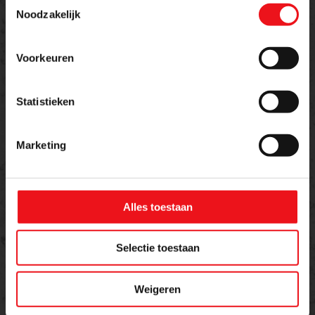
Meer weten over dit product of een offerte
Noodzakelijk
aanvragen?
Voorkeuren
Naam
E-mailadres
Statistieken
Telefoon
Marketing
Alles toestaan
Bericht
Selectie toestaan
Weigeren