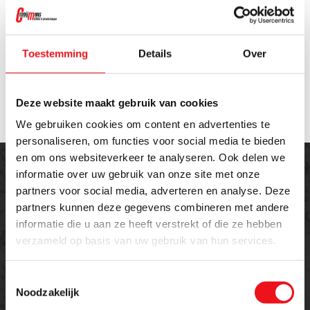
Zuigerslag:
400 mm
Verticale lichte opening:
600 mm
Tafelformaat:
800 x 600 mm
Totale lengte:
1500 mm
Toestemming
Details
Over
Totale breedte:
2400 mm
Totale hoogte:
2700 mm
Gewicht:
6000 kg
Deze website maakt gebruik van cookies
We gebruiken cookies om content en advertenties te
personaliseren, om functies voor social media te bieden
en om ons websiteverkeer te analyseren. Ook delen we
informatie over uw gebruik van onze site met onze
partners voor social media, adverteren en analyse. Deze
partners kunnen deze gegevens combineren met andere
informatie die u aan ze heeft verstrekt of die ze hebben
Offerte aanvragen
verzameld op basis van uw gebruik van hun services.
Meer weten over dit product of een offerte
aanvragen?
Toestemmingsselectie
Noodzakelijk