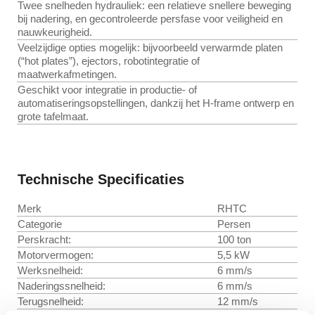
Twee snelheden hydrauliek: een relatieve snellere beweging
bij nadering, en gecontroleerde persfase voor veiligheid en
nauwkeurigheid.
Veelzijdige opties mogelijk: bijvoorbeeld verwarmde platen
(“hot plates”), ejectors, robotintegratie of
maatwerkafmetingen.
Geschikt voor integratie in productie- of
automatiseringsopstellingen, dankzij het H-frame ontwerp en
grote tafelmaat.
Technische Specificaties
Merk
RHTC
Categorie
Persen
Perskracht:
100 ton
Motorvermogen:
5,5 kW
Werksnelheid:
6 mm/s
Naderingssnelheid:
6 mm/s
Terugsnelheid:
12 mm/s