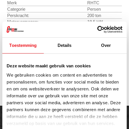
Merk
RHTC
Categorie
Persen
Perskracht:
200 ton
Motorvermogen:
18,5 kW
Werksnelheid:
5-12 mm/sec
Naderingssnelheid:
130 mm/sec
Terugsnelheid:
180 mm/sec
Toestemming
Details
Over
Cilinderslag:
1000 mm
Tafelafmetingen:
800 x 1000 mm
Maximale daglicht:
1000 mm
Deze website maakt gebruik van cookies
Totale lengte machine:
2700 mm
Totale breedte machine:
3700 mm
We gebruiken cookies om content en advertenties te
Totale hoogte machine:
5000 mm
personaliseren, om functies voor social media te bieden
Gewicht:
Ca. 9000 kg
en om ons websiteverkeer te analyseren. Ook delen we
informatie over uw gebruik van onze site met onze
partners voor social media, adverteren en analyse. Deze
partners kunnen deze gegevens combineren met andere
informatie die u aan ze heeft verstrekt of die ze hebben
verzameld op basis van uw gebruik van hun services.