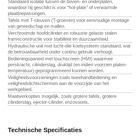
Standaard isolatie tussen de boven- en onderplaten,
waardoor hij geschikt is voor “hot-plate” of verwarmde
plaattoepassingen.
Tafels met T-sleuven (T-groeven) voor eenvoudige montage
van gereedschap en mallen.
Verchroomde hoofdcilinder en robuuste gelaste stalen
frameconstructie voor stabiliteit en duurzaamheid.
Hydraulische unit met lucht-olie koelsysteem standaard, wat
de betrouwbaarheid onder continu gebruik verhoogt.
Bedieningspaneel met touchscreen (HMI) waarmee
perskracht, cilinder­slag, druktijd (en indien voorzien platen­
temperatuur) geprogrammeerd kunnen worden.
Veiligheidsvoorzieningen zoals tweehandbediening en
veiligheidslichtschermen aan de voorzijde van het
werkgebied.
Maatwerkopties mogelijk, zoals grotere tafels, grotere
cilinder­slag, ejector‐cilinder, enzovoorts.
Technische Specificaties