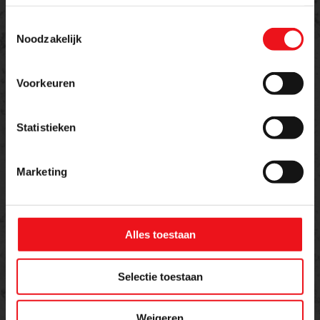
Toestemmingsselectie
Offerte aanvragen
Noodzakelijk
Meer weten over dit product of een offerte
aanvragen?
Voorkeuren
Statistieken
Naam
E-mailadres
Marketing
Telefoon
Alles toestaan
Bericht
Selectie toestaan
Weigeren