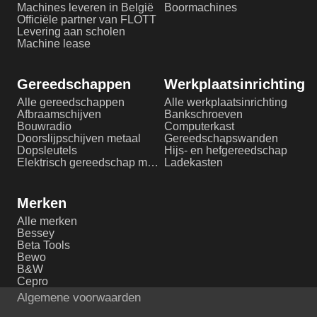
Machines leveren in België
Boormachines
Officiële partner van FLOTT
Levering aan scholen
Machine lease
Gereedschappen
Werkplaatsinrichting
Alle gereedschappen
Alle werkplaatsinrichting
Afbraamschijven
Bankschroeven
Bouwradio
Computerkast
Doorslijpschijven metaal
Gereedschapswanden
Dopsleutels
Hijs- en hefgereedschap
Elektrisch gereedschap metaalbewerking
Ladekasten
Merken
Alle merken
Bessey
Beta Tools
Bewo
B&W
Cepro
Algemene voorwaarden