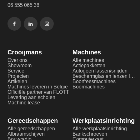
06 555 065 38
Crooijmans
Machines
Over ons
Alle machines
Showroom
Actiepakketten
Service
Autogeen lassen/snijden
Projecten
Beschermglas en lenzen laserlassen
Artikelen
Boorfreesmachines
Machines leveren in België
Boormachines
Officiële partner van FLOTT
Levering aan scholen
Machine lease
Gereedschappen
Werkplaatsinrichting
Alle gereedschappen
Alle werkplaatsinrichting
Afbraamschijven
Bankschroeven
Bouwradio
Computerkast