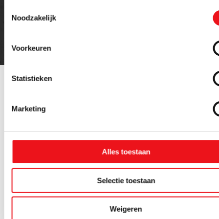
Toestemmingsselectie
Noodzakelijk
Voorkeuren
Statistieken
Gerelateerde
Alle
Marketing
producten
Werkplaatslampen
Alles toestaan
Selectie toestaan
Weigeren
Scangrip
Scangrip
Sca