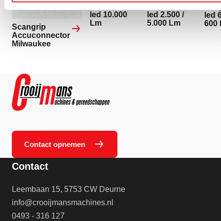
Werklamp
Werklamp
Loo
led 10.000
led 2.500 /
led 6
Lm
5.000 Lm
600
Scangrip
Accuconnector
Milwaukee
Contact opnemen
Contact
Leembaan 15, 5753 CW Deurne
info@crooijmansmachines.nl
0493 - 316 127