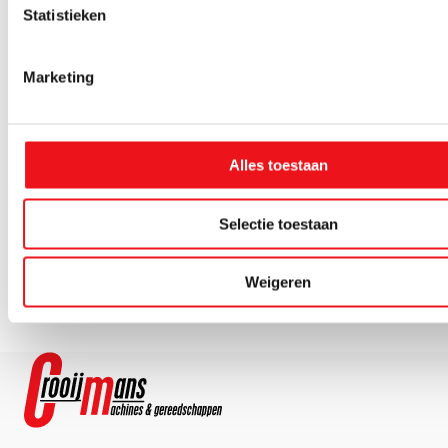
Statistieken
Marketing
Alles toestaan
Scangrip
Werklamp
Selectie toestaan
led 10.000
Lm
Scangrip
Scangrip
Accuconnector
Accuconnector
Weigeren
Milwaukee
230 V