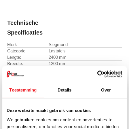
Technische
Specificaties
Merk
Siegmund
Categorie
Lastafels
Lengte:
2400 mm
Breedte:
1200 mm
Hoogte:
200 mm
Materiaaldikte
ongeveer 24,5 – 27 mm
tafelblad:
Gewicht:
947 kg
Toestemming
Details
Over
Gaten-diameter:
Ø 28 mm
Rasterafstand (op
100 x 100 mm
oppervlak):
Deze website maakt gebruik van cookies
parallel raster met tussenafstand 50
Raster aan zijwand:
mm
We gebruiken cookies om content en advertenties te
plasma-nitrering + BAR-coating
personaliseren, om functies voor social media te bieden
Vlakheidsbehandeling