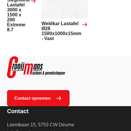
Lastafel
3000 x
1500 x
200
Weldkar Lastafel
Extreme
Ø28
8.7
1500x1000x15mm
- Vast
Contact opnemen
Contact
Leembaan 15, 5753 CW Deurne