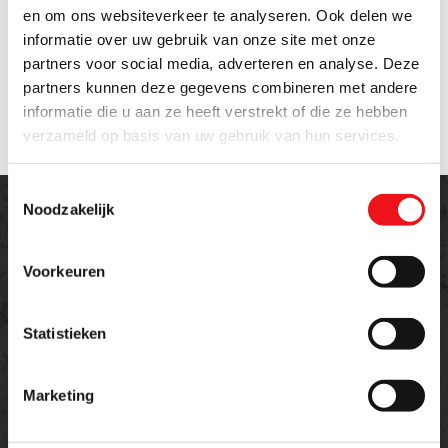
toegepast op het oppervlak om
/ Afwerking:
en om ons websiteverkeer te analyseren. Ook delen we
hardheid / slijtvastheid te verhogen
informatie over uw gebruik van onze site met onze
Maximale
ca. 4000 kg
draagkracht:
partners voor social media, adverteren en analyse. Deze
Hardheid van het
partners kunnen deze gegevens combineren met andere
tot ± 850 Vickers (na nitrering)
oppervlak:
informatie die u aan ze heeft verstrekt of die ze hebben
verzameld op basis van uw gebruik van hun services.
Toestemmingsselectie
Noodzakelijk
Voorkeuren
Offerte aanvragen
Statistieken
Meer weten over dit product of een offerte
aanvragen?
Marketing
Naam
E-mailadres