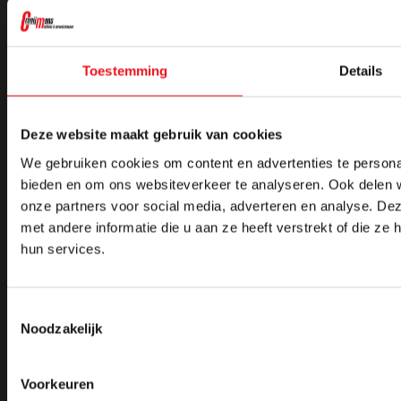
0493 - 316 127
06 555 065 38
Toestemming
Details
Deze website maakt gebruik van cookies
Crooijmans
Machines
We gebruiken cookies om content en advertenties te personal
bieden en om ons websiteverkeer te analyseren. Ook delen w
Over ons
Alle machines
Showroom
Actiepakketten
onze partners voor social media, adverteren en analyse. D
Service
Autogeen lassen/snijden
met andere informatie die u aan ze heeft verstrekt of die z
Projecten
Beschermglas en lenzen laserlassen
Artikelen
Boorfreesmachines
hun services.
Machines leveren in België
Boormachines
Officiële partner van FLOTT
Levering aan scholen
Machine lease
Toestemmingsselectie
Noodzakelijk
Gereedschappen
Werkplaatsinrichting
Alle gereedschappen
Alle werkplaatsinrichting
Voorkeuren
Afbraamschijven
Bankschroeven