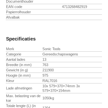
Documenthouder
EAN code
4713268482919
Papierrolhouder
Afvalbak
Specificaties
Merk
Sonic Tools
Categorie
Gereedschapswagens
Aantal lades
13
Breedte (in mm)
763
Gewicht (in g)
211900
Hoogte (in mm)
975
Kleur
RAL7016
10x 579×370×74mm 3x
Lade afmetingen
579×370×154mm
Max. belasting van de
1050kg
kar
Totale lengte (L) (in
1204