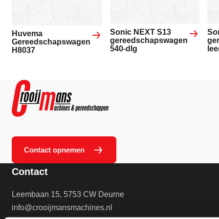
Sonic NEXT S13
So
Huvema
gereedschapswagen
ge
Gereedschapswagen
540-dlg
lee
H8037
Contact opnemen
Contact
Leembaan 15, 5753 CW Deurne
info@crooijmansmachines.nl