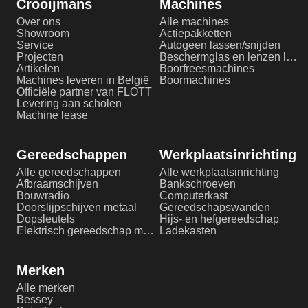
Crooijmans
Machines
Over ons
Alle machines
Showroom
Actiepakketten
Service
Autogeen lassen/snijden
Projecten
Beschermglas en lenzen laserlassen
Artikelen
Boorfreesmachines
Machines leveren in België
Boormachines
Officiële partner van FLOTT
Levering aan scholen
Machine lease
Gereedschappen
Werkplaatsinrichting
Alle gereedschappen
Alle werkplaatsinrichting
Afbraamschijven
Bankschroeven
Bouwradio
Computerkast
Doorslijpschijven metaal
Gereedschapswanden
Dopsleutels
Hijs- en hefgereedschap
Elektrisch gereedschap metaalbewerking
Ladekasten
Merken
Alle merken
Bessey