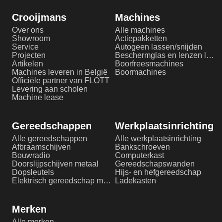
Crooijmans
Machines
Over ons
Alle machines
Showroom
Actiepakketten
Service
Autogeen lassen/snijden
Projecten
Beschermglas en lenzen laserlassen
Artikelen
Boorfreesmachines
Machines leveren in België
Boormachines
Officiële partner van FLOTT
Levering aan scholen
Machine lease
Gereedschappen
Werkplaatsinrichting
Alle gereedschappen
Alle werkplaatsinrichting
Afbraamschijven
Bankschroeven
Bouwradio
Computerkast
Doorslijpschijven metaal
Gereedschapswanden
Dopsleutels
Hijs- en hefgereedschap
Elektrisch gereedschap metaalbewerking
Ladekasten
Merken
Alle merken