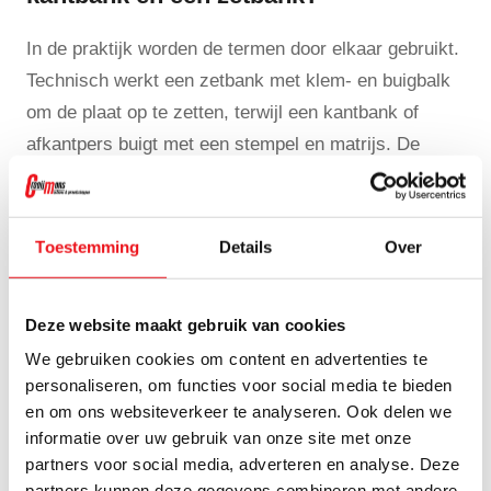
In de praktijk worden de termen door elkaar gebruikt.
Technisch werkt een zetbank met klem- en buigbalk
om de plaat op te zetten, terwijl een kantbank of
afkantpers buigt met een stempel en matrijs. De
afkantpers kan hogere krachten leveren voor
zwaardere toepassingen, terwijl een zetbank vooral
geschikt is voor eenvoudiger plaatwerk en kleinere
Toestemming
Details
Over
oplagen. Lees meer over
het verschil tussen
kantbank en zetbank
.
Deze website maakt gebruik van cookies
We gebruiken cookies om content en advertenties te
Wat is een vingerzetbank?
personaliseren, om functies voor social media te bieden
en om ons websiteverkeer te analyseren. Ook delen we
Een vingerzetbank heeft segmenten (vingers) in
informatie over uw gebruik van onze site met onze
boven- en vaak ook ondermes. Je verwijdert of
partners voor social media, adverteren en analyse. Deze
verplaatst segmenten zodat je randen kunt zetten
partners kunnen deze gegevens combineren met andere