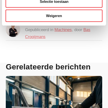
Selectie toestaan
Neem contact op voor persoonlijk advies en actuele
levertijden.
Weigeren
30 maart 2026
Gepubliceerd in
Machines
, door
Bas
Crooijmans
Gerelateerde berichten