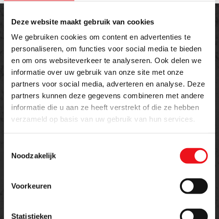
Deze website maakt gebruik van cookies
We gebruiken cookies om content en advertenties te
personaliseren, om functies voor social media te bieden
en om ons websiteverkeer te analyseren. Ook delen we
Offerte aanvragen
informatie over uw gebruik van onze site met onze
Meer weten over dit product of een offerte
partners voor social media, adverteren en analyse. Deze
partners kunnen deze gegevens combineren met andere
aanvragen?
informatie die u aan ze heeft verstrekt of die ze hebben
verzameld op basis van uw gebruik van hun services.
Naam
E-mailadres
Toestemmingsselectie
Noodzakelijk
Telefoon
Voorkeuren
Statistieken