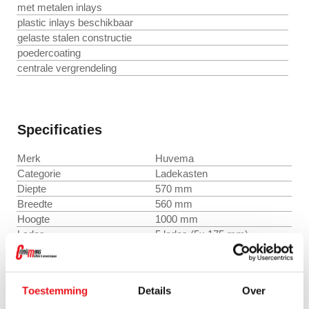
met metalen inlays
plastic inlays beschikbaar
gelaste stalen constructie
poedercoating
centrale vergrendeling
Specificaties
Merk
Huvema
Categorie
Ladekasten
Diepte
570 mm
Breedte
560 mm
Hoogte
1000 mm
Lades
5 lades (5x 175 mm)
Draagkracht per lade
80 lg
Opening per lade
0,98
Toestemming
Details
Over