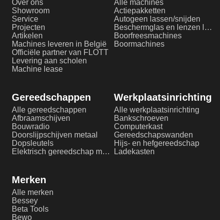
Over ons
Alle machines
Showroom
Actiepakketten
Service
Autogeen lassen/snijden
Projecten
Beschermglas en lenzen laserlassen
Artikelen
Boorfreesmachines
Machines leveren in België
Boormachines
Officiële partner van FLOTT
Levering aan scholen
Machine lease
Gereedschappen
Werkplaatsinrichting
Alle gereedschappen
Alle werkplaatsinrichting
Afbraamschijven
Bankschroeven
Bouwradio
Computerkast
Doorslijpschijven metaal
Gereedschapswanden
Dopsleutels
Hijs- en hefgereedschap
Elektrisch gereedschap metaalbewerking
Ladekasten
Merken
Alle merken
Bessey
Beta Tools
Bewo