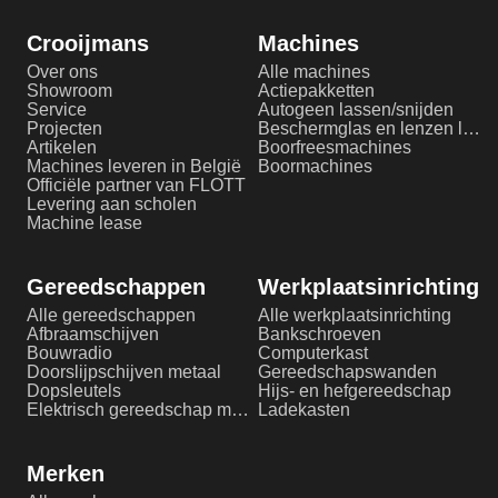
Crooijmans
Machines
Over ons
Alle machines
Showroom
Actiepakketten
Service
Autogeen lassen/snijden
Projecten
Beschermglas en lenzen laserlassen
Artikelen
Boorfreesmachines
Machines leveren in België
Boormachines
Officiële partner van FLOTT
Levering aan scholen
Machine lease
Gereedschappen
Werkplaatsinrichting
Alle gereedschappen
Alle werkplaatsinrichting
Afbraamschijven
Bankschroeven
Bouwradio
Computerkast
Doorslijpschijven metaal
Gereedschapswanden
Dopsleutels
Hijs- en hefgereedschap
Elektrisch gereedschap metaalbewerking
Ladekasten
Merken