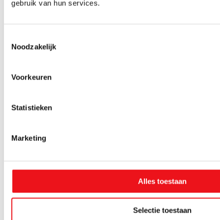
gebruik van hun services.
Gerelateerde
Toestemmingsselectie
Alle
Noodzakelijk
producten
Luchtgereedschappen
Voorkeuren
Statistieken
Marketing
Alles toestaan
Hazet
Hazet
Hazet
Slagmoersleutel
Slagmoersleutel
Slagmoersle
1 3.400 Nm
1 4.100 Nm
3/4 3.800 Nm
Selectie toestaan