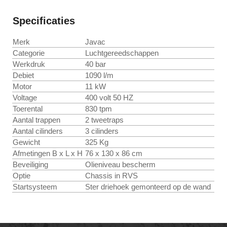
Specificaties
Merk
Javac
Categorie
Luchtgereedschappen
Werkdruk
40 bar
Debiet
1090 l/m
Motor
11 kW
Voltage
400 volt 50 HZ
Toerental
830 tpm
Aantal trappen
2 tweetraps
Aantal cilinders
3 cilinders
Gewicht
325 Kg
Afmetingen B x L x H
76 x 130 x 86 cm
Beveiliging
Olieniveau bescherm
Optie
Chassis in RVS
Startsysteem
Ster driehoek gemonteerd op de wand