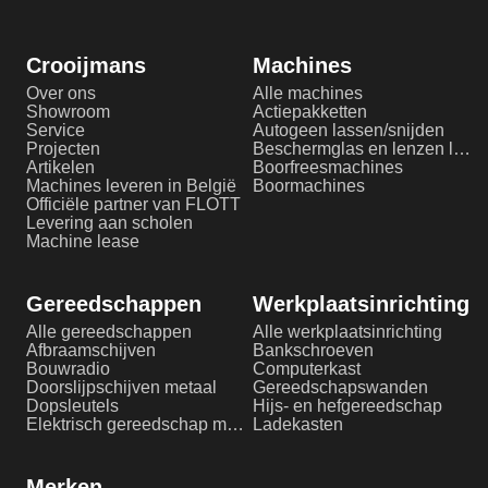
Crooijmans
Machines
Over ons
Alle machines
Showroom
Actiepakketten
Service
Autogeen lassen/snijden
Projecten
Beschermglas en lenzen laserlassen
Artikelen
Boorfreesmachines
Machines leveren in België
Boormachines
Officiële partner van FLOTT
Levering aan scholen
Machine lease
Gereedschappen
Werkplaatsinrichting
Alle gereedschappen
Alle werkplaatsinrichting
Afbraamschijven
Bankschroeven
Bouwradio
Computerkast
Doorslijpschijven metaal
Gereedschapswanden
Dopsleutels
Hijs- en hefgereedschap
Elektrisch gereedschap metaalbewerking
Ladekasten
Merken