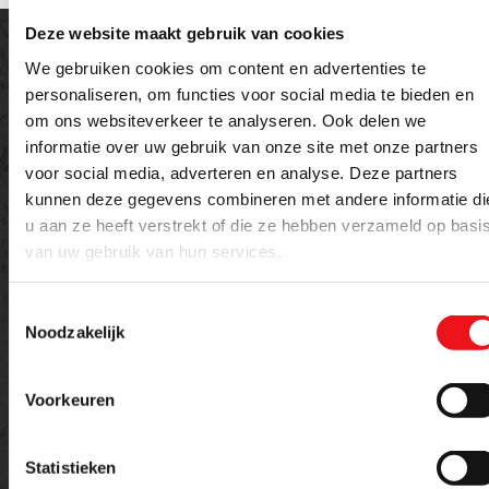
Deze website maakt gebruik van cookies
We gebruiken cookies om content en advertenties te
personaliseren, om functies voor social media te bieden en
om ons websiteverkeer te analyseren. Ook delen we
Offerte aanvragen
informatie over uw gebruik van onze site met onze partners
voor social media, adverteren en analyse. Deze partners
Meer weten over dit product of een offerte
kunnen deze gegevens combineren met andere informatie di
aanvragen?
u aan ze heeft verstrekt of die ze hebben verzameld op basi
van uw gebruik van hun services.
Naam
E-mailadres
Toestemmingsselectie
Noodzakelijk
Telefoon
Voorkeuren
Statistieken