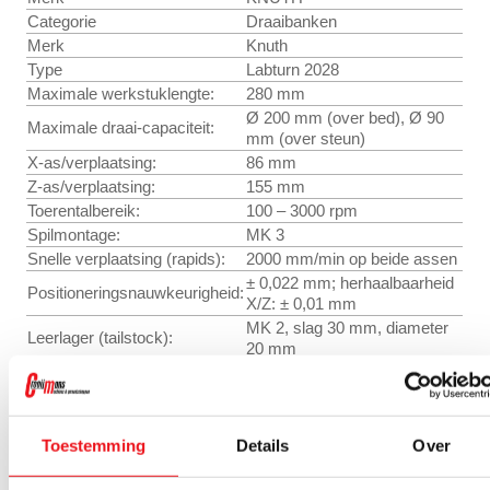
Categorie
Draaibanken
Merk
Knuth
Type
Labturn 2028
Maximale werkstuklengte:
280 mm
Ø 200 mm (over bed), Ø 90
Maximale draai-capaciteit:
mm (over steun)
X-as/verplaatsing:
86 mm
Z-as/verplaatsing:
155 mm
Toerentalbereik:
100 – 3000 rpm
Spilmontage:
MK 3
Snelle verplaatsing (rapids):
2000 mm/min op beide assen
± 0,022 mm; herhaalbaarheid
Positioneringsnauwkeurigheid:
X/Z: ± 0,01 mm
MK 2, slag 30 mm, diameter
Leerlager (tailstock):
20 mm
Aandrijfvermogen:
1 kW hoofdmotor
Afmetingen L x B x H:
1400 x 900 x 1850 mm
Gewicht:
360 kg
Toestemming
Details
Over