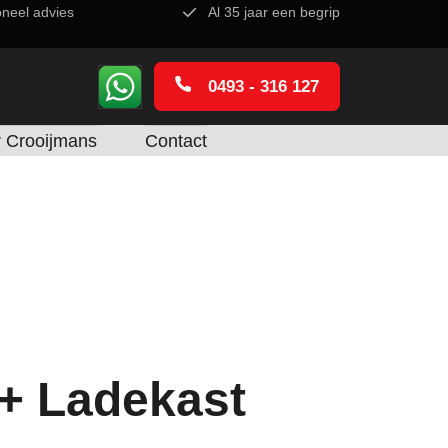
oneel advies
Al 35 jaar een begrip
0493 - 316 127
 Crooijmans
Contact
+ Ladekast