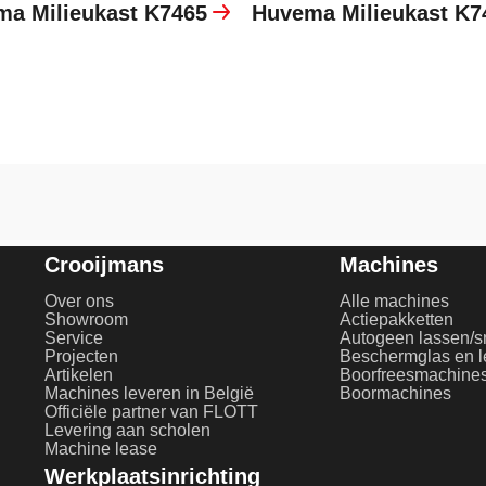
a Milieukast K7465
Huvema Milieukast K7
Crooijmans
Machines
Over ons
Alle machines
Showroom
Actiepakketten
Service
Autogeen lassen/s
Projecten
Artikelen
Boorfreesmachine
Machines leveren in België
Boormachines
Officiële partner van FLOTT
Levering aan scholen
Machine lease
Werkplaatsinrichting