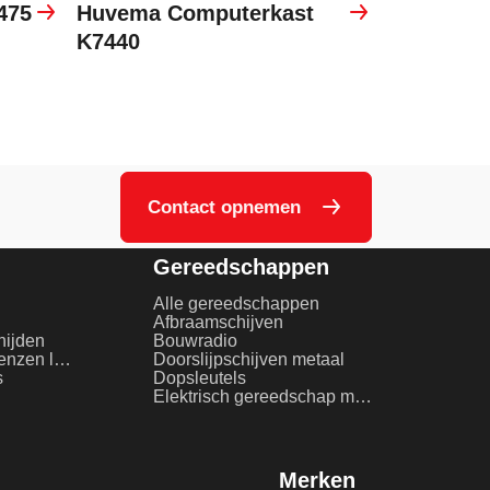
475
Huvema Computerkast
K7440
Contact opnemen
Gereedschappen
Alle gereedschappen
Afbraamschijven
nijden
Bouwradio
Beschermglas en lenzen laserlassen
Doorslijpschijven metaal
s
Dopsleutels
Elektrisch gereedschap metaalbewerking
Merken