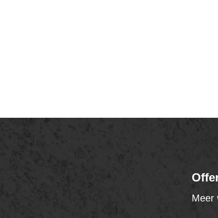
Offe
Meer 