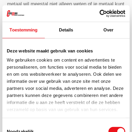
metaal wil meestal niet alleen weten of je metaal kunt
zagen met een cirkelzaag, maar vooral welke
machine in de praktijk het beste werkt. Dan tellen
niet alleen de basisgegevens, maar juist de
Toestemming
Details
Over
eigenschappen die bepalen hoe prettig, veilig en
nauwkeurig je dagelijks werkt.
Deze website maakt gebruik van cookies
We gebruiken cookies om content en advertenties te
Handmatige of zelfcentrerende klem
personaliseren, om functies voor social media te bieden
en om ons websiteverkeer te analyseren. Ook delen we
Een goede klemming is essentieel voor een strakke,
informatie over uw gebruik van onze site met onze
herhaalbare zaagsnede. Bij verschillende modellen
partners voor social media, adverteren en analyse. Deze
van Huvema vind je een handmatige of centrerende
partners kunnen deze gegevens combineren met andere
informatie die u aan ze heeft verstrekt of die ze hebben
klem, en bij zwaardere uitvoeringen ook een
verzameld op basis van uw gebruik van hun services.
zelfcentrerende klem. Dat helpt om materiaal stabiel
op zijn plek te houden en versnelt het instellen bij
Toestemmingsselectie
repeterend werk.
Noodzakelijk