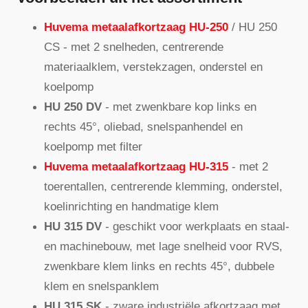
Huvema metaalafkortzaag HU-250
/ HU 250
CS - met 2 snelheden, centrerende
materiaalklem, verstekzagen, onderstel en
koelpomp
HU 250 DV
- met zwenkbare kop links en
rechts 45°, oliebad, snelspanhendel en
koelpomp met filter
Huvema metaalafkortzaag HU-315
- met 2
toerentallen, centrerende klemming, onderstel,
koelinrichting en handmatige klem
HU 315 DV
- geschikt voor werkplaats en staal-
en machinebouw, met lage snelheid voor RVS,
zwenkbare klem links en rechts 45°, dubbele
klem en snelspanklem
HU 315 SK
- zware industriële afkortzaag met