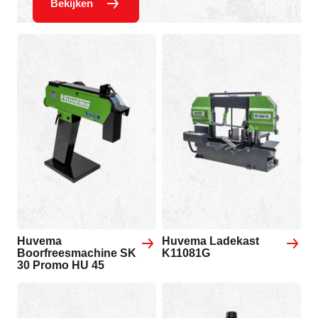
Bekijken
Huvema
Huvema Ladekast
Boorfreesmachine SK
K11081G
30 Promo HU 45